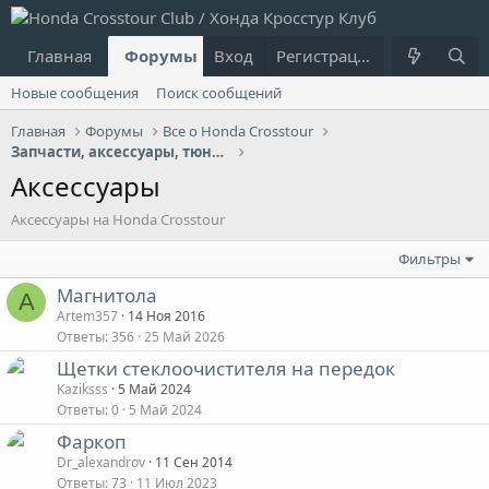
Главная
Форумы
Вход
Что нового?
Регистрация
Пользовател
Новые сообщения
Поиск сообщений
Главная
Форумы
Все о Honda Crosstour
Запчасти, аксессуары, тюнинг, доп.оборудование
Аксессуары
Аксессуары на Honda Crosstour
Фильтры
Магнитола
A
Artem357
14 Ноя 2016
Ответы
356
25 Май 2026
Щетки стеклоочистителя на передок
Kaziksss
5 Май 2024
Ответы
0
5 Май 2024
Фаркоп
Dr_alexandrov
11 Сен 2014
Ответы
73
11 Июл 2023