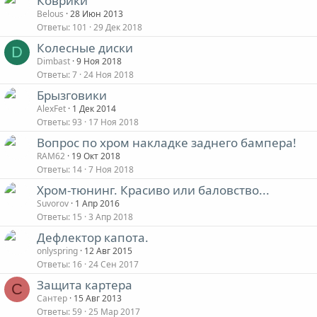
Коврики
Belous
28 Июн 2013
Ответы
101
29 Дек 2018
Колесные диски
D
Dimbast
9 Ноя 2018
Ответы
7
24 Ноя 2018
Брызговики
AlexFet
1 Дек 2014
Ответы
93
17 Ноя 2018
Вопрос по хром накладке заднего бампера!
RAM62
19 Окт 2018
Ответы
14
7 Ноя 2018
Хром-тюнинг. Красиво или баловство...
Suvorov
1 Апр 2016
Ответы
15
3 Апр 2018
Дефлектор капота.
onlyspring
12 Авг 2015
Ответы
16
24 Сен 2017
Защита картера
С
Сантер
15 Авг 2013
Ответы
59
25 Мар 2017