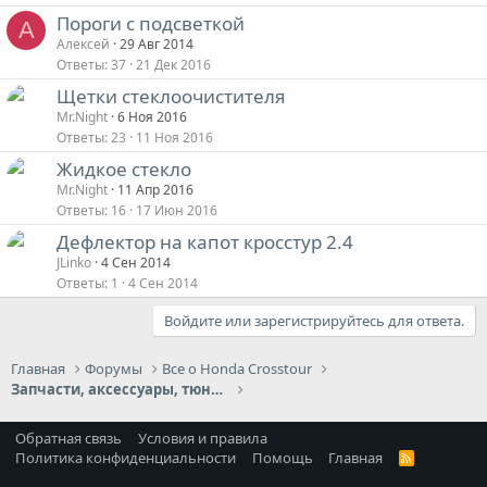
Пороги с подсветкой
А
Алексей
29 Авг 2014
Ответы
37
21 Дек 2016
Щетки стеклоочистителя
Mr.Night
6 Ноя 2016
Ответы
23
11 Ноя 2016
Жидкое стекло
Mr.Night
11 Апр 2016
Ответы
16
17 Июн 2016
Дефлектор на капот кросстур 2.4
JLinko
4 Сен 2014
Ответы
1
4 Сен 2014
Войдите или зарегистрируйтесь для ответа.
Главная
Форумы
Все о Honda Crosstour
Запчасти, аксессуары, тюнинг, доп.оборудование
Обратная связь
Условия и правила
Политика конфиденциальности
Помощь
Главная
R
S