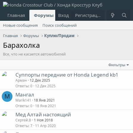
Главная
Форумы
Вход
Что нового?
Регистрация
Пользовател
Новые сообщения
Поиск сообщений
Главная
Форумы
Куплю/Продам
Барахолка
Все, что не касается автомобилей
Фильтры
Суппорты передние от Honda Legend kb1
Арман
12 Дек 2025
Ответы
0
12 Дек 2025
Мангал
M
Marik141
18 Янв 2021
Ответы
0
18 Янв 2021
Мед Алтай настоящий
Сергей.В
1 Ноя 2018
Ответы
7
11 Апр 2020