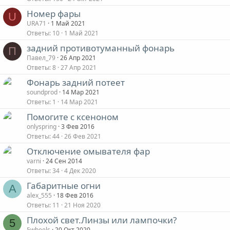
Номер фары
U
URA71
1 Май 2021
Ответы
10
1 Май 2021
задний противотуманный фонарь
П
Павел_79
26 Апр 2021
Ответы
8
27 Апр 2021
Фонарь задний потеет
soundprod
14 Мар 2021
Ответы
1
14 Мар 2021
Помогите с ксеноном
onlyspring
3 Фев 2016
Ответы
44
26 Фев 2021
Отключение омывателя фар
varni
24 Сен 2014
Ответы
34
4 Дек 2020
Габаритные огни
A
alex_555
18 Фев 2016
Ответы
11
21 Ноя 2020
Плохой свет.Линзы или лампочки?
5
5wheels
20 Окт 2020