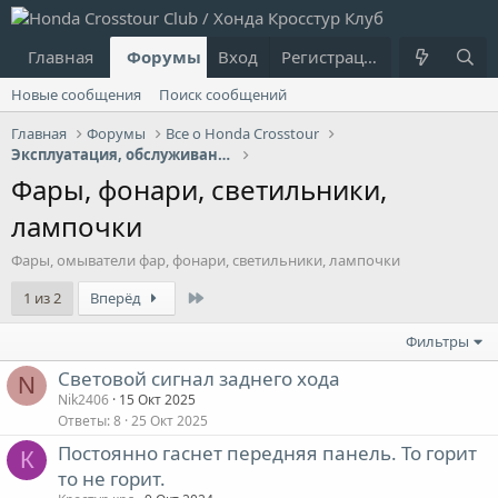
Главная
Форумы
Вход
Что нового?
Регистрация
Пользовател
Новые сообщения
Поиск сообщений
Главная
Форумы
Все о Honda Crosstour
Эксплуатация, обслуживание, ремонт
Фары, фонари, светильники,
лампочки
Фары, омыватели фар, фонари, светильники, лампочки
Last
1 из 2
Вперёд
Фильтры
Световой сигнал заднего хода
N
Nik2406
15 Окт 2025
Ответы
8
25 Окт 2025
Постоянно гаснет передняя панель. То горит
К
то не горит.