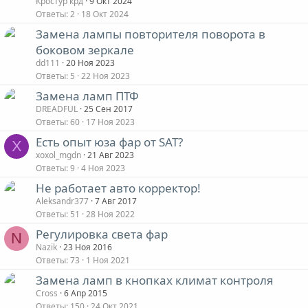
Кростур крд
9 Окт 2024
Ответы
2
18 Окт 2024
Замена лампы повторителя поворота в
боковом зеркале
dd111
20 Ноя 2023
Ответы
5
22 Ноя 2023
Замена ламп ПТФ
DREADFUL
25 Сен 2017
Ответы
60
17 Ноя 2023
Есть опыт юза фар от SAT?
X
xoxol_mgdn
21 Авг 2023
Ответы
9
4 Ноя 2023
Не работает авто корректор!
Aleksandr377
7 Авг 2017
Ответы
51
28 Ноя 2022
Регулировка света фар
N
Nazik
23 Ноя 2016
Ответы
73
1 Ноя 2021
Замена ламп в кнопках климат контроля
Cross
6 Апр 2015
Ответы
150
24 Окт 2021