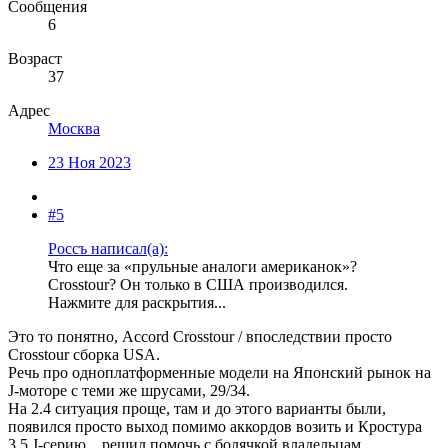
Сообщения
6
Возраст
37
Адрес
Москва
23 Ноя 2023
#5
Россъ написал(а):
Что еще за «прульные аналоги американок»?
Crosstour? Он только в США производился.
Нажмите для раскрытия...
Это то понятно, Accord Crosstour / впоследствии просто
Crosstour сборка USA.
Речь про одноплатформенные модели на Японский рынок на
J-моторе с теми же шрусами, 29/34.
На 2.4 ситуация проще, там и до этого варианты были,
появился просто выход помимо аккордов возить и Кростура
3.5 J-серию... решил помочь с болячкой владельцам