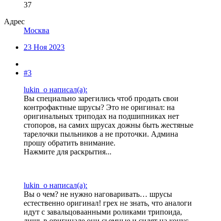
37
Адрес
Москва
23 Ноя 2023
#3
lukin_o написал(а):
Вы специально зарегились чтоб продать свои
контрофактные шрусы? Это не оригинал: на
оригинальных триподах на подшипниках нет
стопоров, на самих шрусах дожны быть жестяные
тарелочки пыльников а не проточки. Админа
прошу обратить внимание.
Нажмите для раскрытия...
lukin_o написал(а):
Вы о чем? не нужно наговаривать… шрусы
естественно оригинал! грех не знать, что аналоги
идут с завальцоваанными роликами трипоида,
лишь в оригинале они сьемные и сидят на конус