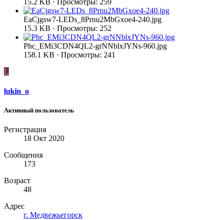
15.2 KB · Просмотры: 259
EaCjgsw7-LEDs_8Prnu2MbGxoe4-240.jpg
15.3 KB · Просмотры: 252
Phc_EMi3CDN4QL2-grNNblxJYNs-960.jpg
158.1 KB · Просмотры: 241
L
lukin_o
Активный пользователь
Регистрация
18 Окт 2020
Сообщения
173
Возраст
48
Адрес
г. Медвежьегорск