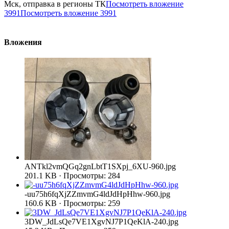
Мск, отправка в регионы ТК
Посмотреть вложение
3991
Посмотреть вложение 3991
Вложения
ANTkl2vmQGq2gnLbtT1SXpj_6XU-960.jpg
201.1 KB · Просмотры: 284
-uu75h6fqXjZZmvmG4ldJdHpHhw-960.jpg
160.6 KB · Просмотры: 259
3DW_JdLsQe7VE1XgvNJ7P1QeKlA-240.jpg