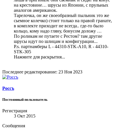
на крестовине… шрусы из Японии, с прульных
аналогов американок.
Тарелочка, он же своеобразный пыльник это же
сьемное колечко) стоит только на правой гранате,
в комплекте приходит не всегда.. где-то было
кольцо, кому надо гляну, бонусом доложу …
По роликам не путаете с Рестом? там другие
шрусы идут по шлицам и конфигурации...
P.s. партнамберы L - 44310-STK-A10, R - 44310-
STK-305
Нажмите для раскрытия...
Последнее редактирование:
23 Ноя 2023
Россъ
Постоянный пользователь
Регистрация
3 Окт 2015
Сообщения