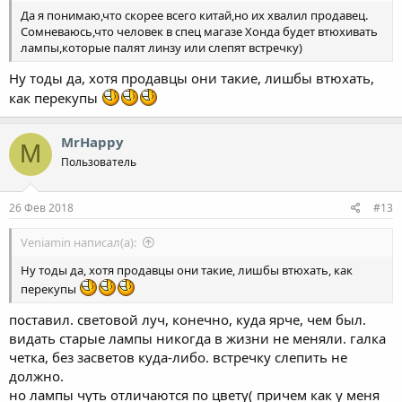
Да я понимаю,что скорее всего китай,но их хвалил продавец.
Сомневаюсь,что человек в спец магазе Хонда будет втюхивать
лампы,которые палят линзу или слепят встречку)
Ну тоды да, хотя продавцы они такие, лишбы втюхать,
как перекупы
MrHappy
M
Пользователь
26 Фев 2018
#13
Veniamin написал(а):
Ну тоды да, хотя продавцы они такие, лишбы втюхать, как
перекупы
поставил. световой луч, конечно, куда ярче, чем был.
видать старые лампы никогда в жизни не меняли. галка
четка, без засветов куда-либо. встречку слепить не
должно.
но лампы чуть отличаются по цвету( причем как у меня