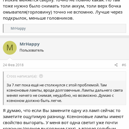
тоже нужно было снимать толи аккум, толи верх бочка
омывателя(горловину) точно не вспомню. Лучше через
подкрылок, меньше головников.
Р
MrHappy
е
а
к
MrHappy
M
ц
Пользователь
и
и
:
24 Фев 2018
#6
Cross написал(а):
За 7 лет пока ещё не столкнулся с этой проблемой. Там
ксеноновые лампы, вроде долговечные. Лампы дальнего света
менял ничего не снимая, неудобно, но возможно. Думаю с
ксеноном должно быть легче.
Я думаю, что если Вы замените одну из ламп сейчас то
заметите ощутимую разницу. Ксеноновые лампы имеют
свойство выгорать. У меня вот одна светит уже почти
красным (полное выгорание газа), а вторая голубым.