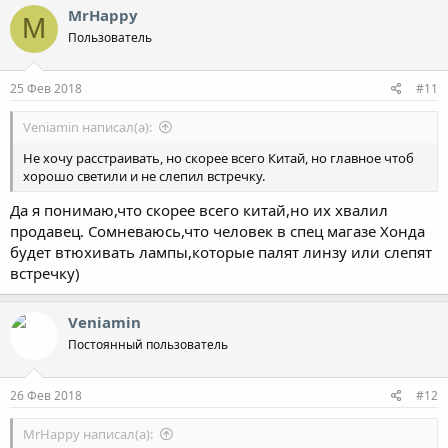
MrHappy
M
Пользователь
25 Фев 2018
#11
Veniamin написал(а):
Не хочу расстраивать, но скорее всего Китай, но главное чтоб
хорошо светили и не слепил встречку.
Да я понимаю,что скорее всего китай,но их хвалил
продавец. Сомневаюсь,что человек в спец магазе Хонда
будет втюхивать лампы,которые палят линзу или слепят
встречку)
Veniamin
Постоянный пользователь
26 Фев 2018
#12
MrHappy написал(а):