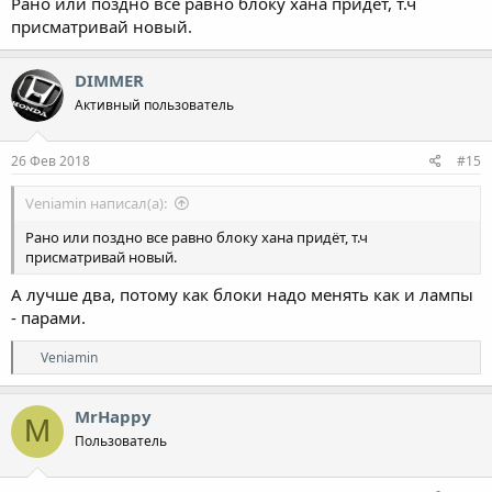
Рано или поздно все равно блоку хана придёт, т.ч
присматривай новый.
DIMMER
Активный пользователь
26 Фев 2018
#15
Veniamin написал(а):
Рано или поздно все равно блоку хана придёт, т.ч
присматривай новый.
А лучше два, потому как блоки надо менять как и лампы
- парами.
Р
Veniamin
е
а
к
MrHappy
M
ц
Пользователь
и
и
: