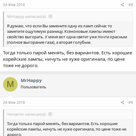
24 Фев 2018
#8
MrHappy написал(а):
Я думаю, что если Вы замените одну из ламп сейчас то
заметите ощутимую разницу. Ксеноновые лампы имеют
свойство выгорать. У меня вот одна светит уже почти красным
(полное выгорание газа), а вторая голубым.
Тогда только парой менять, без вариантов. Есть хорошие
корейские лампы, ничуть не хуже оригинала, по цене
тоже не дорого.
MrHappy
M
Пользователь
24 Фев 2018
#9
Veniamin написал(а):
Тогда только парой менять, без вариантов. Есть хорошие
корейские лампы, ничуть не хуже оригинала, по цене тоже не
дорого.