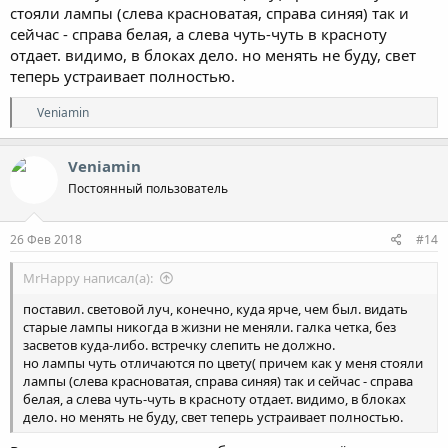
стояли лампы (слева красноватая, справа синяя) так и
сейчас - справа белая, а слева чуть-чуть в красноту
отдает. видимо, в блоках дело. но менять не буду, свет
теперь устраивает полностью.
Р
Veniamin
е
а
к
Veniamin
ц
Постоянный пользователь
и
и
:
26 Фев 2018
#14
MrHappy написал(а):
поставил. световой луч, конечно, куда ярче, чем был. видать
старые лампы никогда в жизни не меняли. галка четка, без
засветов куда-либо. встречку слепить не должно.
но лампы чуть отличаются по цвету( причем как у меня стояли
лампы (слева красноватая, справа синяя) так и сейчас - справа
белая, а слева чуть-чуть в красноту отдает. видимо, в блоках
дело. но менять не буду, свет теперь устраивает полностью.