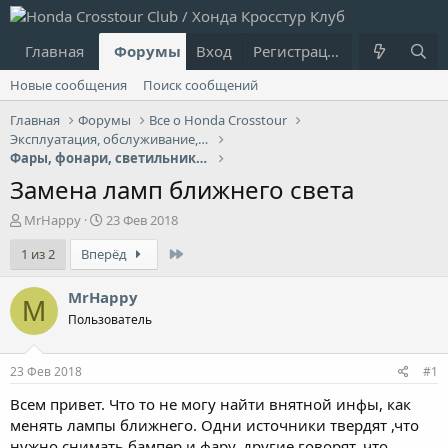
Главная
Форумы
Вход
Что нового?
Регистрация
Пользовател
Новые сообщения
Поиск сообщений
Главная
Форумы
Все о Honda Crosstour
Эксплуатация, обслуживание, ремонт
Фары, фонари, светильники, лампочки
Замена ламп ближнего света
А
Д
MrHappy
23 Фев 2018
в
а
Last
1 из 2
Вперёд
т
т
о
а
р
н
MrHappy
M
т
а
Пользователь
е
ч
м
а
ы
л
23 Фев 2018
#1
а
Всем привет. Что то не могу найти внятной инфы, как
менять лампы ближнего. Одни источники твердят ,что
нужно снимать бампер и фару, другие говорят, что