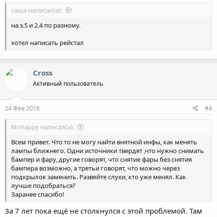
саша написал(а):
на з.5 и 2.4 по разному.
хотел написать рейстал
Cross
Активный пользователь
24 Фев 2018
#4
MrHappy написал(а):
Всем привет. Что то не могу найти внятной инфы, как менять
лампы ближнего. Одни источники твердят ,что нужно снимать
бампер и фару, другие говорят, что снятие фары без снятия
бампера возможно, а третьи говорят, что можно через
подкрылок заменить. Развейте слухи, кто уже менял. Как
лучше подобраться?
Заранее спасибо!
За 7 лет пока ещё не столкнулся с этой проблемой. Там