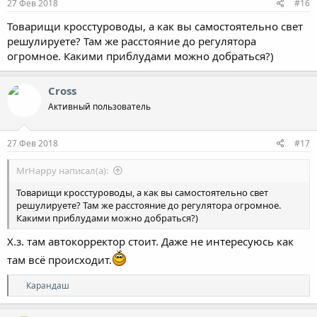
27 Фев 2018
#16
Товарищи кросстуроводы, а как вы самостоятельно свет
решулируете? Там же расстояние до регулятора
огромное. Какими приблудами можно добраться?)
Cross
Активный пользователь
27 Фев 2018
#17
MrHappy написал(а):
Товарищи кросстуроводы, а как вы самостоятельно свет
решулируете? Там же расстояние до регулятора огромное.
Какими приблудами можно добраться?)
Х.з. там автокорректор стоит. Даже не интересуюсь как
там всё происходит.
Р
Карандаш
е
а