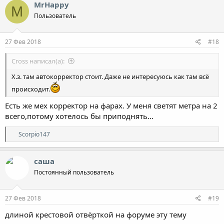
к
MrHappy
M
ц
Пользователь
и
и
:
27 Фев 2018
#18
Cross написал(а):
Х.з. там автокорректор стоит. Даже не интересуюсь как там всё
происходит.
Есть же мех корректор на фарах. У меня светят метра на 2
всего,потому хотелось бы приподнять...
Р
Scorpio147
е
а
к
саша
ц
Постоянный пользователь
и
и
:
27 Фев 2018
#19
длиной крестовой отвёрткой на форуме эту тему