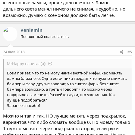
ксеноновые лампы, вроде долговечные. Лампы
дальнего света менял ничего не снимая, неудобно, но
возможно. Думаю с ксеноном должно быть легче.
Veniamin
Постоянный пользователь
24 Фев 2018
#5
MrHappy написал(а):
Всем привет. Что то не могу найти внятной инфы, как менять
лампы ближнего. Одни источники твердят ,что нужно снимать
бампер и фару, другие говорят, что снятие фары без снятия
бампера возможно, а третьи говорят, что можно через
подкрылок заменить. Развейте слухи, кто уже менял. Как
лучше подобраться?
Заранее спасибо!
Можно и так и так, НО лучше менять через подкрылок,
вариантов что либо сломать вообще 0. По моему только
1 нужно менять через подкрылок вторая, если руки
гибкие меняется сверху. Точно не помню какая. Но там