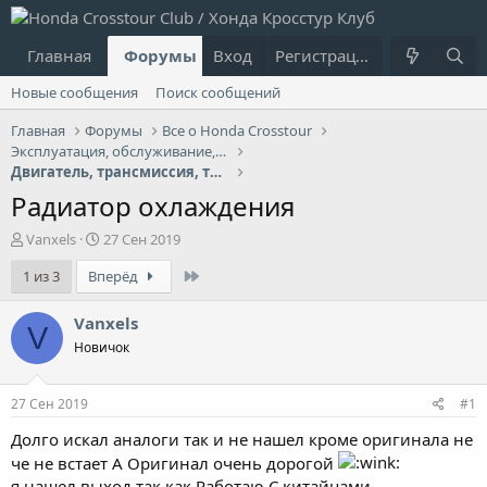
Главная
Форумы
Вход
Что нового?
Регистрация
Пользовател
Новые сообщения
Поиск сообщений
Главная
Форумы
Все о Honda Crosstour
Эксплуатация, обслуживание, ремонт
Двигатель, трансмиссия, топливная система
Радиатор охлаждения
А
Д
Vanxels
27 Сен 2019
в
а
Last
1 из 3
Вперёд
т
т
о
а
р
н
Vanxels
V
т
а
Новичок
е
ч
м
а
ы
л
27 Сен 2019
#1
а
Долго искал аналоги так и не нашел кроме оригинала не
че не встает А Оригинал очень дорогой
я нашел выход так как Работаю С китайцами