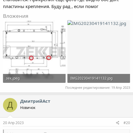
пластины крепления. Буду рад , если помог
Вложения
зек.jpeg
IMG20230419141132.jpg
38.7 KB · Просмотры: 365
283 KB · Просмотры: 368
Последнее редактирование:
19 Апр 2023
ДмитрийАст
Д
Новичок
20 Апр 2023
#20