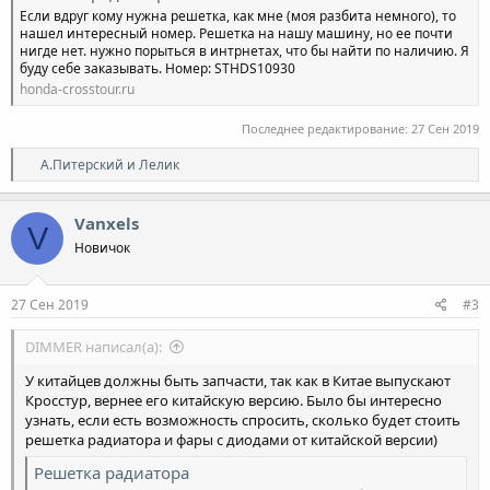
Если вдруг кому нужна решетка, как мне (моя разбита немного), то
нашел интересный номер. Решетка на нашу машину, но ее почти
нигде нет. нужно порыться в интрнетах, что бы найти по наличию. Я
буду себе заказывать. Номер: STHDS10930
honda-crosstour.ru
Последнее редактирование:
27 Сен 2019
Р
А.Питерский
и
Лелик
е
а
к
Vanxels
V
ц
Новичок
и
и
:
27 Сен 2019
#3
DIMMER написал(а):
У китайцев должны быть запчасти, так как в Китае выпускают
Кросстур, вернее его китайскую версию. Было бы интересно
узнать, если есть возможность спросить, сколько будет стоить
решетка радиатора и фары с диодами от китайской версии)
Решетка радиатора