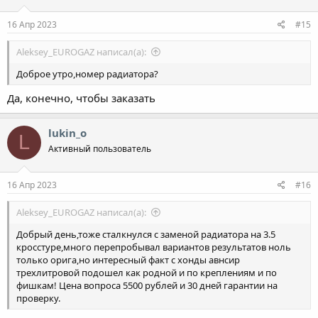
16 Апр 2023
#15
Aleksey_EUROGAZ написал(а):
Доброе утро,номер радиатора?
Да, конечно, чтобы заказать
lukin_o
L
Активный пользователь
16 Апр 2023
#16
Aleksey_EUROGAZ написал(а):
Добрый день,тоже сталкнулся с заменой радиатора на 3.5
кросстуре,много перепробывал вариантов результатов ноль
только орига,но интересный факт с хонды авнсир
трехлитровой подошел как родной и по креплениям и по
фишкам! Цена вопроса 5500 рублей и 30 дней гарантии на
проверку.