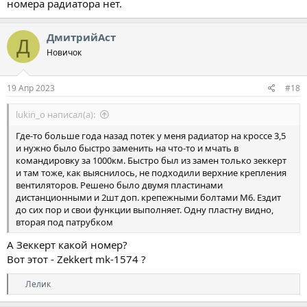
номера радиатора нет.
ДмитрийАст
Д
Новичок
19 Апр 2023
#18
lukin_o написал(а):
Где-то больше года назад потек у меня радиатор на кроссе 3,5
и нужно было быстро заменить на что-то и мчать в
командировку за 1000км. Быстро был из замен только зеккерт
и там тоже, как выяснилось, не подходили верхние крепления
вентиляторов. Решено было двумя пластинами
дистанционными и 2шт доп. крепежными болтами М6. Ездит
до сих пор и свои функции выполняет. Одну пластну видно,
вторая под патрубком
А Зеккерт какой номер?
Вот этот - Zekkert mk-1574 ?
Р
Лелик
е
а