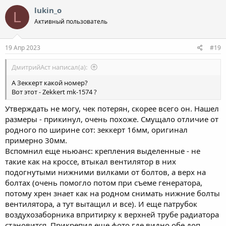
к
lukin_o
L
ц
Активный пользователь
и
и
:
19 Апр 2023
#19
ДмитрийАст написал(а):
А Зеккерт какой номер?
Вот этот - Zekkert mk-1574 ?
Утверждать не могу, чек потерян, скорее всего он. Нашел
размеры - прикинул, очень похоже. Смущало отличие от
родного по ширине сот: зеккерт 16мм, оригинал
примерно 30мм.
Вспомнил еще ньюанс: крепления выделенные - не
такие как на кроссе, втыкал вентилятор в них
подогнутыми нижними вилками от болтов, а верх на
болтах (очень помогло потом при съеме генератора,
потому хрен знает как на родном снимать нижние болты
вентилятора, а тут вытащил и все). И еще патрубок
воздухозаборника впритирку к верхней трубе радиатора
становится. Прикрепил еще фото где видно обе доп.