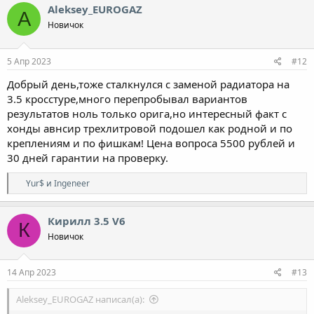
Aleksey_EUROGAZ
A
Новичок
5 Апр 2023
#12
Добрый день,тоже сталкнулся с заменой радиатора на
3.5 кросстуре,много перепробывал вариантов
результатов ноль только орига,но интересный факт с
хонды авнсир трехлитровой подошел как родной и по
креплениям и по фишкам! Цена вопроса 5500 рублей и
30 дней гарантии на проверку.
Р
Yur$
и
Ingeneer
е
а
к
Кирилл 3.5 V6
К
ц
Новичок
и
и
:
14 Апр 2023
#13
Aleksey_EUROGAZ написал(а):