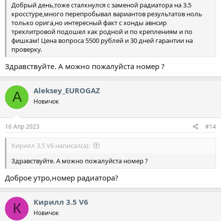
Добрый день,тоже сталкнулся с заменой радиатора на 3.5
кросстуре,много перепробывал вариантов результатов ноль
только орига,но интересный факт с хонды авнсир
трехлитровой подошел как родной и по креплениям и по
фишкам! Цена вопроса 5500 рублей и 30 дней гарантии на
проверку.
Здравствуйте. А можно пожалуйста номер ?
Aleksey_EUROGAZ
A
Новичок
16 Апр 2023
#14
Кирилл 3.5 V6 написал(а):
Здравствуйте. А можно пожалуйста номер ?
Доброе утро,номер радиатора?
Кирилл 3.5 V6
К
Новичок