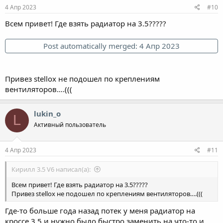
4 Апр 2023
#10
Всем привет! Где взять радиатор на 3.5?????
Post automatically merged:
4 Апр 2023
Привез stellox не подошел по креплениям
вентиляторов….(((
lukin_o
L
Активный пользователь
4 Апр 2023
#11
Кирилл 3.5 V6 написал(а):
Всем привет! Где взять радиатор на 3.5?????
Привез stellox не подошел по креплениям вентиляторов….(((
Где-то больше года назад потек у меня радиатор на
кроссе 3,5 и нужно было быстро заменить на что-то и