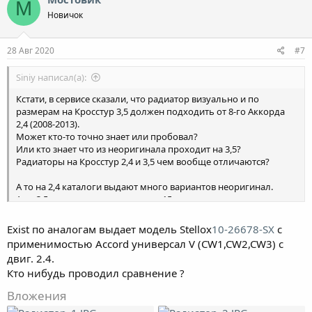
М
Новичок
28 Авг 2020
#7
Siniy написал(а):
Кстати, в сервисе сказали, что радиатор визуально и по
размерам на Кросстур 3,5 должен подходить от 8-го Аккорда
2,4 (2008-2013).
Может кто-то точно знает или пробовал?
Или кто знает что из неоригинала проходит на 3,5?
Радиаторы на Кросстур 2,4 и 3,5 чем вообще отличаются?
А то на 2,4 каталоги выдают много вариантов неоригинал.
А на 3,5 только оригинал, а он от 15 тыс.
Exist по аналогам выдает модель Stellox
10-26678-SX
с
применимостью Accord универсал V (CW1,CW2,CW3) с
двиг. 2.4.
Кто нибудь проводил сравнение ?
Вложения