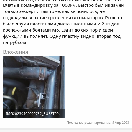
мчать в командировку за 1000км. Быстро был из замен
только зеккерт и там тоже, как выяснилось, не
подходили верхние крепления вентиляторов. Решено
было двумя пластинами дистанционными и 2шт доп.
крепежными болтами М6. Ездит до сих пор и свои
функции выполняет. Одну пластну видно, вторая под
патрубком
Вложения
IMG20230405090732_BURST001.jpg
110.3 KB · Просмотры: 348
Последнее редактирование:
5 Апр 2023