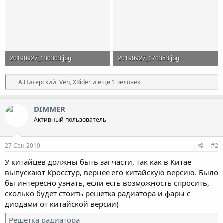
20190927_130303.jpg
20190927_170353.jpg
300.5 KB · Просмотры: 782
225.8 KB · Просмотры: 758
Р
А.Питерский
,
Veh
,
XRider
и ещё 1 человек
е
а
к
DIMMER
ц
Активный пользователь
и
и
:
27 Сен 2019
#2
У китайцев должны быть запчасти, так как в Китае
выпускают Кросстур, вернее его китайскую версию. Было
бы интересно узнать, если есть возможность спросить,
сколько будет стоить решетка радиатора и фары с
диодами от китайской версии)
Решетка радиатора