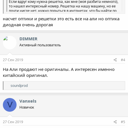
Если вдруг кому нужна решетка, как мне (моя разбита немного),
то нашел интересный номер. Решетка на нашу машину, но ее
почти нигде нет. нужно порыться в интрнетах, что бы найти по
наличию. Я буду себе заказывать. Номер: STHDS10930
насчет оптики и решетки это есть все на али но оптика
honda-crosstour.ru
диодная очень дорогая
DIMMER
Активный пользователь
27 Сен 2019
#4
На Али продают не оригиналы. А интересен именно
китайский оригинал.
Р
soundprod
е
а
к
Vanxels
V
ц
Новичок
и
и
:
27 Сен 2019
#5