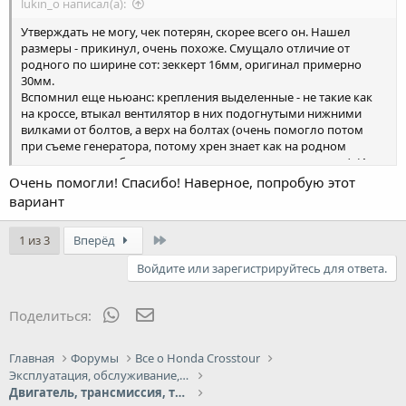
lukin_o написал(а):
Утверждать не могу, чек потерян, скорее всего он. Нашел
размеры - прикинул, очень похоже. Смущало отличие от
родного по ширине сот: зеккерт 16мм, оригинал примерно
30мм.
Вспомнил еще ньюанс: крепления выделенные - не такие как
на кроссе, втыкал вентилятор в них подогнутыми нижними
вилками от болтов, а верх на болтах (очень помогло потом
при съеме генератора, потому хрен знает как на родном
снимать нижние болты вентилятора, а тут вытащил и все). И
еще патрубок воздухозаборника впритирку к верхней трубе
Очень помогли! Спасибо! Наверное, попробую этот
радиатора становится. Прикрепил еще фото где видно обе доп.
вариант
пластины крепления. Буду рад , если помог
Last
1 из 3
Вперёд
Войдите или зарегистрируйтесь для ответа.
WhatsApp
Электронная почта
Поделиться:
Главная
Форумы
Все о Honda Crosstour
Эксплуатация, обслуживание, ремонт
Двигатель, трансмиссия, топливная система