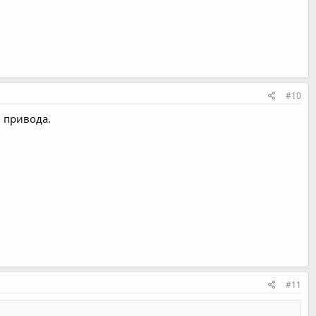
#10
 привода.
#11