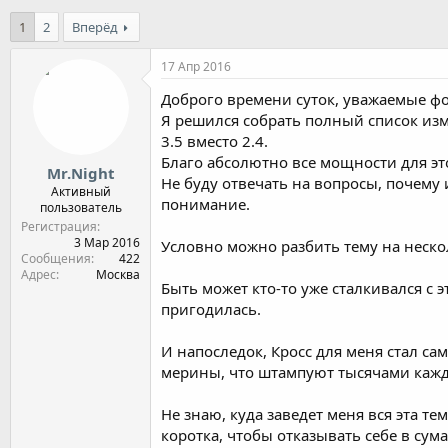
1
2
Вперёд
17 Апр 2016
Доброго времени суток, уважаемые фо
Я решился собрать полный список изм
3.5 вместо 2.4.
Благо абсолютно все мощности для эт
Mr.Night
Не буду отвечать на вопросы, почему и
Активный
понимание.
пользователь
Регистрация
3 Мар 2016
Условно можно разбить тему на нескол
Сообщения
422
Адрес
Москва
Быть может кто-то уже сталкивался с 
пригодилась.
И напоследок, Кросс для меня стал сам
мерины, что штампуют тысячами каж
Не знаю, куда заведет меня вся эта т
коротка, чтобы отказывать себе в сум