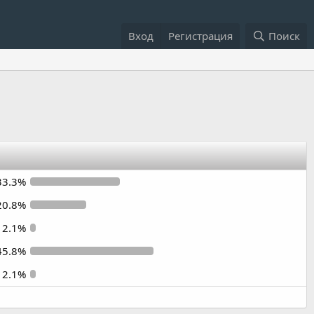
Вход
Регистрация
Поиск
33.3%
20.8%
2.1%
45.8%
2.1%