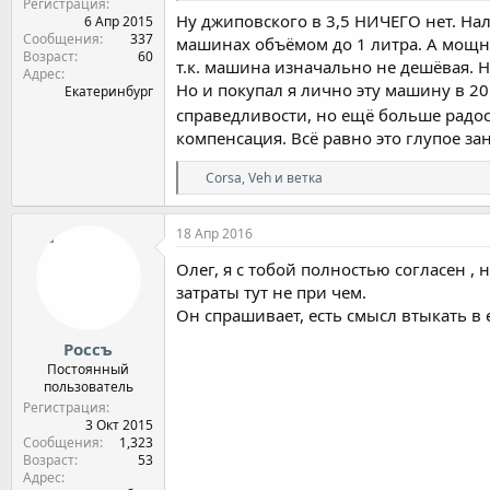
Регистрация
Ну джиповского в 3,5 НИЧЕГО нет. На
6 Апр 2015
Сообщения
337
машинах объёмом до 1 литра. А мощно
Возраст
60
т.к. машина изначально не дешёвая. Н
Адрес
Но и покупал я лично эту машину в 20
Екатеринбург
справедливости, но ещё больше радос
компенсация. Всё равно это глупое за
Р
Corsa
,
Veh
и
ветка
е
а
к
18 Апр 2016
ц
и
Олег, я с тобой полностью согласен , 
и
затраты тут не при чем.
:
Он спрашивает, есть смысл втыкать в 
Россъ
Постоянный
пользователь
Регистрация
3 Окт 2015
Сообщения
1,323
Возраст
53
Адрес