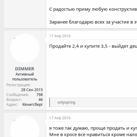
С радостью приму любую конструктив
Заранее благодарю всех за участие в 
17 Апр 2016
Продайте 2,4 и купите 3,5 - выйдет д
DIMMER
Активный
пользователь
Регистрация
28 Сен 2015
Сообщения
798
Возраст
46
Р
onlyspring
Адрес
Кёнигсберг
е
а
к
17 Апр 2016
ц
и
я тоже так думаю, проще продать и ку
и
Мне в кросе все нравиться кроме нал
: