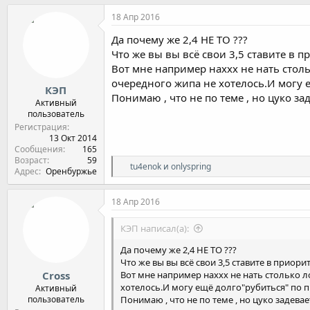
18 Апр 2016
Да почему же 2,4 НЕ ТО ???
Что же вы вы всё свои 3,5 ставите в п
Вот мне например наххх не нать стол
очередного жипа не хотелось.И могу е
КЭП
Понимаю , что не по теме , но цуко за
Активный
пользователь
Регистрация
13 Окт 2014
Сообщения
165
Возраст
59
Р
tu4enok
и
onlyspring
Адрес
Оренбуржье
е
а
к
18 Апр 2016
ц
и
КЭП написал(а):
и
:
Да почему же 2,4 НЕ ТО ???
Что же вы вы всё свои 3,5 ставите в приорит
Cross
Вот мне например наххх не нать столько л
хотелось.И могу ещё долго"рубиться" по пр
Активный
пользователь
Понимаю , что не по теме , но цуко задевае