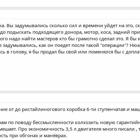
а. Вы задумывались сколько сил и времени уйдет на это, с
адо подыскать подходящего донора, мотор, коса, задний пр
ого надо найти мастеров кто бы грамотно сделал это. Я бы 
 задумывались, как он поедет после такой "операции"? Нюа
ась в голову, я бы продал бы свой или поменялся бы с допл
личие от до ристайлиногового коробка 6-ти ступенчатая и 
м по поводу бессмысленности колхозить новую гарантийн
ешает. Про экономичность 3,5 л двигателя много писали , 
сть при обгонах и манёврах.