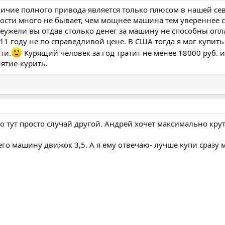
личие полного привода является только плюсом в нашей сев
сти много не бывает, чем мощнее машина тем увереннее се
еужели вы отдав столько денег за машину не способны опла
11 году не по справедливой цене. В США тогда я мог купит
ти.
Курящий человек за год тратит не менее 18000 руб. и 
нятие-курить.
но тут просто случай другой. Андрей хочет максимально крут
его машину движок 3,5. А я ему отвечаю- лучше купи сразу 