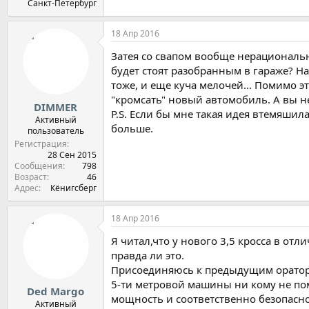
Санкт-Петербург
18 Апр 2016
Затея со свапом вообще нерациональн
будет стоят разобранным в гараже? Н
тоже, и еще куча мелочей... Помимо эт
"кромсать" новый автомобиль. А вы не
DIMMER
P.S. Если бы мне такая идея втемяшил
Активный
больше.
пользователь
Регистрация
28 Сен 2015
Сообщения
798
Возраст
46
Адрес
Кёнигсберг
18 Апр 2016
Я читал,что у нового 3,5 кросса в от
правда ли это.
Присоединяюсь к предыдущим оратора
5-ти метровой машины ни кому не пом
Ded Margo
мощность и соответственно безопасно
Активный