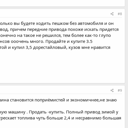
#8
колько вы будете ходить пешком без автомобиля и он
ивод, причем передние привода похоже искать придется
конечно на такое не решился, тем более как-то глупо
нсов ооочень много. Продайте и купите 3.5
атой и купил 3,5 дорестайловый, кузов мне нравится
#9
машина становится поприёмистей и экономичнее,не знаю
ую машину . Продать -купить. Полный привод зимой у
трескает топлива чуть больше 2,4 и несравнимо большая