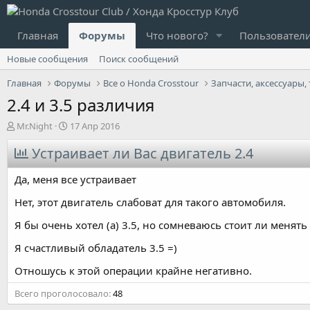
Главная
Форумы
Что нового?
Пользовател
Новые сообщения
Поиск сообщений
Главная
Форумы
Все о Honda Crosstour
2.4 и 3.5 различия
А
Д
Mr.Night
17 Апр 2016
в
а
т
Устраивает ли Вас двигатель 2.4
т
о
а
р
н
Да, меня все устраивает
т
а
е
ч
Нет, этот двигатель слабоват для такого автомобиля.
м
а
Я бы очень хотел (а) 3.5, но сомневаюсь стоит ли менять
ы
л
а
Я счастливый обладатель 3.5 =)
Отношусь к этой операции крайне негативно.
Всего проголосовало
48