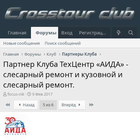
Главная
Форумы
Вход
Что нового?
Регистрация
Пользовател
Новые сообщения
Поиск сообщений
Главная
Форумы
Клуб
Партнеры Клуба
Партнер Клуба ТехЦентр «АИДА» -
слесарный ремонт и кузовной и
слесарный ремонт.
А
Д
focus-nik
9 Фев 2017
в
а
First
Last
Назад
5 из 6
Вперёд
т
т
о
а
р
н
т
а
е
ч
м
а
ы
л