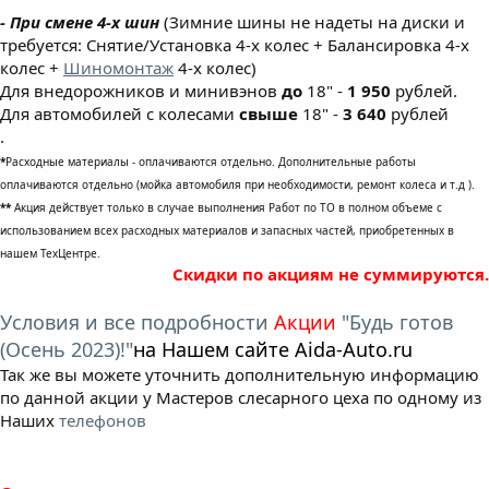
- При смене 4-х шин
(Зимние шины не надеты на диски и
требуется: Снятие/Установка 4-х колес + Балансировка 4-х
колес +
Шиномонтаж
4-х колес)
Для внедорожников и минивэнов
до
18" -
1 950
рублей.
Для автомобилей с колесами
свыше
18" -
3 640
рублей
.
*
Расходные материалы - оплачиваются отдельно. Дополнительные работы
оплачиваются отдельно (мойка автомобиля при необходимости, ремонт колеса и т.д ).
**
Акция действует только в случае выполнения Работ по ТО в полном объеме с
использованием всех расходных материалов и запасных частей, приобретенных в
нашем ТехЦентре.
Скидки по акциям не суммируются.
Условия и все подробности
Акции
"Будь готов
(Осень 2023)!"
на Нашем сайте Aida-Auto.ru
Так же вы можете уточнить дополнительную информацию
по данной акции у Мастеров слесарного цеха по одному из
Наших
телефонов