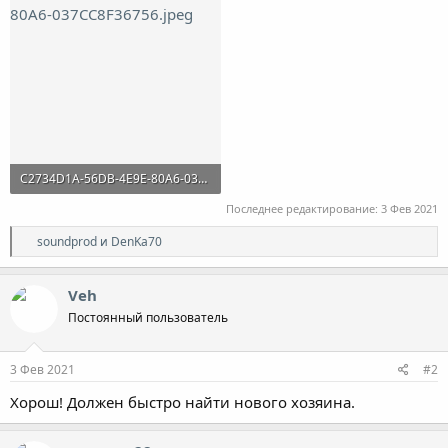
C2734D1A-56DB-4E9E-80A6-037CC8F36756.jpeg
152.6 KB · Просмотры: 358
Последнее редактирование:
3 Фев 2021
Р
soundprod
и
DenKa70
е
а
к
Veh
ц
Постоянный пользователь
и
и
:
3 Фев 2021
#2
Хорош! Должен быстро найти нового хозяина.