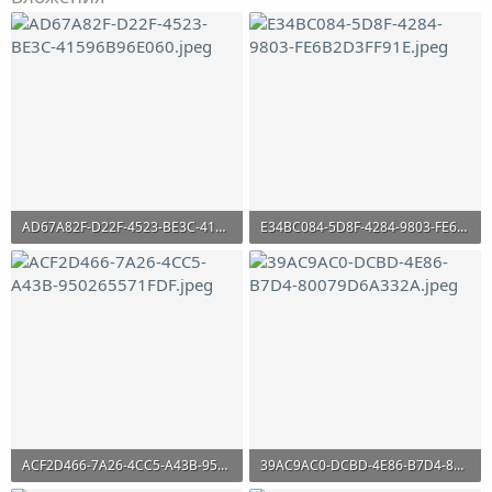
AD67A82F-D22F-4523-BE3C-41596B96E060.jpeg
E34BC084-5D8F-4284-9803-FE6B2D3FF91E.jpeg
278.2 KB · Просмотры: 374
261.8 KB · Просмотры: 358
ACF2D466-7A26-4CC5-A43B-950265571FDF.jpeg
39AC9AC0-DCBD-4E86-B7D4-80079D6A332A.jpeg