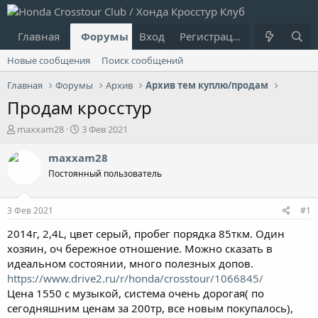
Главная
Форумы
Вход
Что нового?
Регистрация
Пользовател
Новые сообщения
Поиск сообщений
Главная
Форумы
Архив
Архив тем куплю/продам
Продам кросстур
А
Д
maxxam28
3 Фев 2021
в
а
т
т
maxxam28
о
а
Постоянный пользователь
р
н
т
а
е
ч
3 Фев 2021
#1
м
а
ы
л
2014г, 2,4L, цвет серый, пробег порядка 85ткм. Один
а
хозяин, оч бережное отношение. Можно сказать в
идеальном состоянии, много полезных допов.
https://www.drive2.ru/r/honda/crosstour/1066845/
Цена 1550 с музыкой, система очень дорогая( по
сегодняшним ценам за 200тр, все новым покупалось),