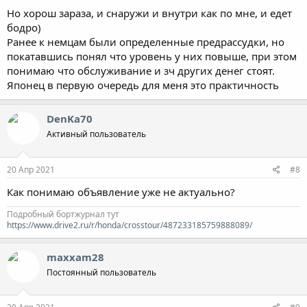
Но хорош зараза, и снаружи и внутри как по мне, и едет
бодро)
Ранее к немцам были определенные предрассудки, но
покатавшись понял что уровень у них повыше, при этом
понимаю что обслуживание и зч других денег стоят.
Японец в первую очередь для меня это практичность
DenKa70
Активный пользователь
20 Апр 2021
#8
Как понимаю объявление уже не актуально?
Подробный бортжурнал тут
https://www.drive2.ru/r/honda/crosstour/487233185759888089/
maxxam28
Постоянный пользователь