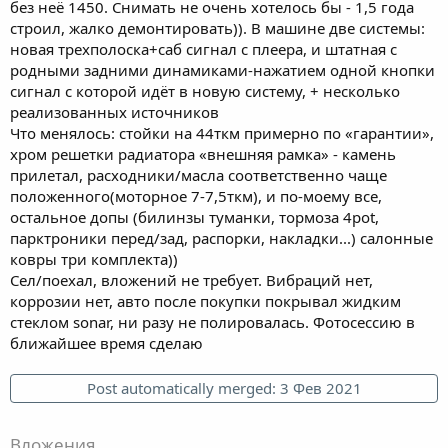
без неё 1450. Снимать не очень хотелось бы - 1,5 года
строил, жалко демонтировать)). В машине две системы:
новая трехполоска+саб сигнал с плеера, и штатная с
родными задними динамиками-нажатием одной кнопки
сигнал с которой идёт в новую систему, + несколько
реализованных источников
Что менялось: стойки на 44ткм примерно по «гарантии»,
хром решетки радиатора «внешняя рамка» - камень
прилетал, расходники/масла соответственно чаще
положенного(моторное 7-7,5ткм), и по-моему все,
остальное допы (билинзы туманки, тормоза 4pot,
парктроники перед/зад, распорки, накладки...) салонные
ковры три комплекта))
Сел/поехал, вложений не требует. Вибраций нет,
коррозии нет, авто после покупки покрывал жидким
стеклом sonar, ни разу не полировалась. Фотосессию в
ближайшее время сделаю
Post automatically merged:
3 Фев 2021
Вложения