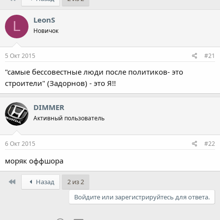
LeonS
L
Новичок
5 Окт 2015
#21
"самые бессовестные люди после политиков- это
строители" (Задорнов) - это Я!!
DIMMER
Активный пользователь
6 Окт 2015
#22
моряк оффшора
First
Назад
2 из 2
Войдите или зарегистрируйтесь для ответа.