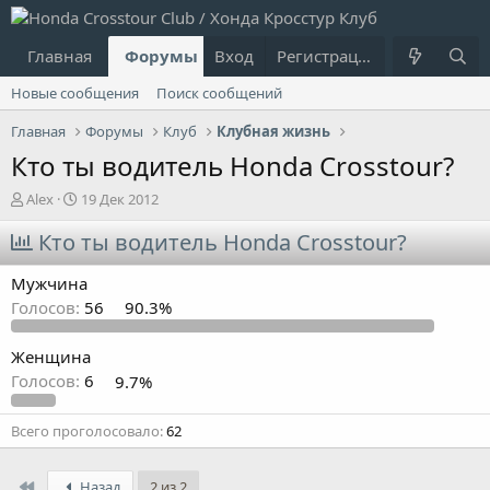
Главная
Форумы
Вход
Что нового?
Регистрация
Пользовател
Новые сообщения
Поиск сообщений
Главная
Форумы
Клуб
Клубная жизнь
Кто ты водитель Honda Crosstour?
А
Д
Alex
19 Дек 2012
в
а
т
Кто ты водитель Honda Crosstour?
т
о
а
р
н
Мужчина
т
а
Голосов:
56
90.3%
е
ч
м
а
ы
л
Женщина
а
Голосов:
6
9.7%
Всего проголосовало
62
First
Назад
2 из 2