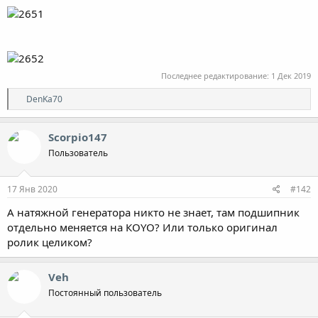
Последнее редактирование:
1 Дек 2019
Р
DenKa70
е
а
к
Scorpio147
ц
Пользователь
и
и
:
17 Янв 2020
#142
А натяжной генератора никто не знает, там подшипник
отдельно меняется на КОYO? Или только оригинал
ролик целиком?
Veh
Постоянный пользователь