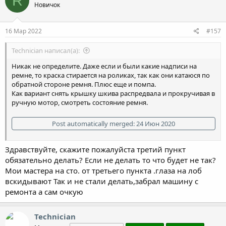
R
Новичок
16 Мар 2022
#157
Technician написал(а):
Никак не определите. Даже если и были какие надписи на
ремне, то краска стирается на роликах, так как они катаюся по
обратной стороне ремня. Плюс еще и помпа.
Как вариант снять крышку шкива распредвала и прокручивая в
ручную мотор, смотреть состояние ремня.
Post automatically merged:
24 Июн 2020
Здравствуйте, скажите пожалуйста третий пункт
обязательно делать? Если не делать то что будет не так?
Все было бы прекрасно на 100%. Но три момента пропущено.
Мои мастера на сто. от третьего пункта .глаза на лоб
1. Перед установкой натяжитель проверяли? Он полностью
вскидывают Так и не стали делать,забрал машину с
масло закачивает в себя из корпуса? А то некоторые не могут
нормально удержать ремень из-за шарика, который
ремонта а сам очкую
перекрывает обратный ход масла. И как следствие потом
обрыв ремня.
Technician
2. Нижний болт опоры двигателя нормально закрутился?