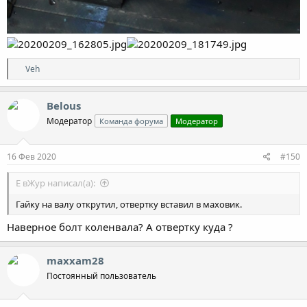
Р
Veh
е
а
к
Belous
ц
Модератор
Команда форума
Модератор
и
и
:
16 Фев 2020
#150
Е вЖур написал(а):
Гайку на валу открутил, отвертку вставил в маховик.
Наверное болт коленвала? А отвертку куда ?
maxxam28
Постоянный пользователь