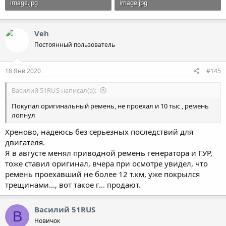
image.jpg
image.jpg
95.7 KB · Просмотры: 388
169.2 KB · Просмотры: 435
Veh
Постоянный пользователь
18 Янв 2020
#145
Василий 51RUS написал(а):
Покупал оригинальный ремень, не проехал и 10 тыс , ремень
лопнул
Хреново, надеюсь без серьезных последствий для
двигателя.
Я в августе менял приводной ремень генератора и ГУР,
тоже ставил оригинал, вчера при осмотре увидел, что
ремень проехавший не более 12 т.км, уже покрылся
трещинами..., вот такое г... продают.
Василий 51RUS
В
Новичок