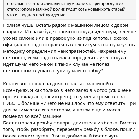
его слышно, что и считали за шум ролика. При прослушке
стетоскопом натяжной ролик гудит хоть новый хоть старый,
что и вводило в заблуждение.
Полная чушь. Встать рядом с машиной лицом к двери
снаружи. И сразу будет понятно откуда идет шум, в левое
ухо из салона или в правое ухо из под капота. Похоже
официалов надо отправлять в техникум за парту изучать
методику определения неисправностей. Нахрена ему
стетоскоп, если надо сначала определить узел откуда
идет шум? Чего же он в таком случае не полез
стетоскопом слушать ступицу или коробку?
Кстати вот только на днях копался с машиной в
Ессентуках. Я как только в него залез в мотор (Уж очень
просил владелец посмотреть), то у меня кроме слова
ПИЗ....., больше ничего не нашлось что ему ответить. Три
дня занимался с его мотором, а потом еще и масла
поменял во всей машине.
Болт вырвали резьбу с опоры двигателя из блока. Вместо
того, чтобы разобрать, перерезать резьбу в блоке, пошли
более легким путем. Взяли дюймовый болт с чуть