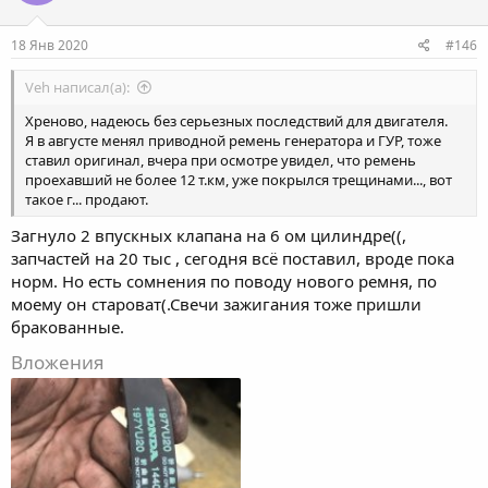
18 Янв 2020
#146
Veh написал(а):
Хреново, надеюсь без серьезных последствий для двигателя.
Я в августе менял приводной ремень генератора и ГУР, тоже
ставил оригинал, вчера при осмотре увидел, что ремень
проехавший не более 12 т.км, уже покрылся трещинами..., вот
такое г... продают.
Загнуло 2 впускных клапана на 6 ом цилиндре((,
запчастей на 20 тыс , сегодня всё поставил, вроде пока
норм. Но есть сомнения по поводу нового ремня, по
моему он староват(.Свечи зажигания тоже пришли
бракованные.
Вложения