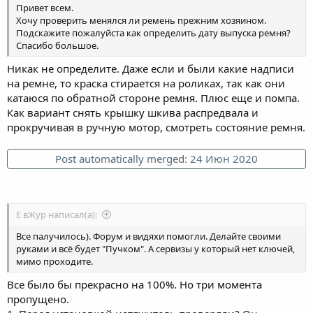
Привет всем.
Хочу проверить менялся ли ремень прежним хозяином.
Подскажите пожалуйста как определить дату выпуска ремня?
Спасибо большое.
Никак не определите. Даже если и были какие надписи
на ремне, то краска стирается на роликах, так как они
катаюся по обратной стороне ремня. Плюс еще и помпа.
Как вариант снять крышку шкива распредвала и
прокручивая в ручную мотор, смотреть состояние ремня.
Post automatically merged:
24 Июн 2020
Е вЖур написал(а):
Все палучилось). Форум и видяхи помогли. Делайте своими
руками и всё будет "Пучком". А сервизы у который нет ключей,
мимо проходите.
Все было бы прекрасно на 100%. Но три момента
пропущено.