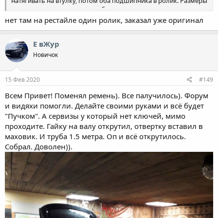
натягивать на втулку, потом оба подшипника в ролик. Размеры
выкладывались на пилот клубе.
нет там на рестайле один ролик, заказал уже оригинал
Е вЖур
Новичок
15 Фев 2020
#149
Всем Привет! Поменял ремень). Все палучилось). Форум
и видяхи помогли. Делайте своими руками и всё будет
"Пучком". А сервизы у который нет ключей, мимо
проходите. Гайку на валу открутил, отвертку вставил в
маховик. И труба 1.5 метра. Оп и всё открутилось.
Собрал. Доволен)).