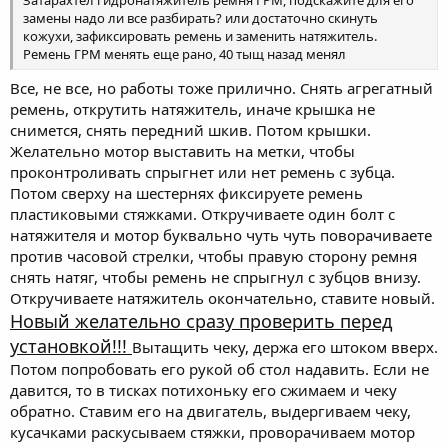
Затарахтел гидронатяжитель ремня ГРМ, подскажите для его
замены надо ли все разбирать? или достаточно скинуть
кожухи, зафиксировать ремень и заменить натяжитель.
Ремень ГРМ менять еще рано, 40 тыщ назад менял
Все, не все, но работы тоже прилично. Снять агрегатный
ремень, открутить натяжитель, иначе крышка не
снимется, снять передний шкив. Потом крышки.
Желательно мотор выставить на метки, чтобы
проконтроливать спрыгнет или нет ремень с зубца.
Потом сверху на шестернях фиксируете ремень
пластиковыми стяжками. Откручиваете один болт с
натяжителя и мотор буквально чуть чуть поворачиваете
против часовой стрелки, чтобы правую сторону ремня
снять натяг, чтобы ремень не спрыгнул с зубцов внизу.
Откручиваете натяжитель окончательно, ставите новый.
Новый желательно сразу проверить перед
установкой!!!
Вытащить чеку, держа его штоком вверх.
Потом попробовать его рукой об стол надавить. Если не
давится, то в тисках потихоньку его сжимаем и чеку
обратно. Ставим его на двигатель, выдергиваем чеку,
кусачками раскусываем стяжки, проворачиваем мотор