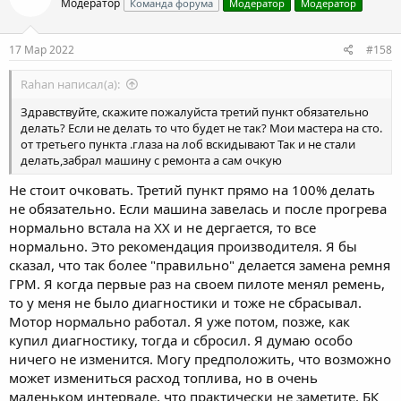
Глубина резьбы всего 20-23 миллиметра, его вытягивает.
Модератор
Команда форума
Модератор
Модератор
Попытка нарезать резьбу не снимая помпы на 12 мм. ,
приводит к тому, что при вытягивании болта начинает тянуть
низ помпы и начинает идти утечка ОЖ. Как вариант я
17 Мар 2022
#158
рекомендую досверливать блок до глубины 30-35 мм и
вворачивать стальной ввертыш с резьбой М14х1,5 мм. На
Rahan написал(а):
форуме пилотов в теме по замене ремня ГРМ я сделал
Здравствуйте, скажите пожалуйста третий пункт обязательно
дополнение по этой теме, так как это оказывается у многих
делать? Если не делать то что будет не так? Мои мастера на сто.
проблема всплывает. Даже дилеры "грешат" иногда, срывая
от третьего пункта .глаза на лоб вскидывают Так и не стали
резьбу и просто тупо на фиксатор резьбы садят этот болт.
делать,забрал машину с ремонта а сам очкую
3. После установки нового ремня, желательно диагностикой
сбросить с бортового компа запомненные данные по
Не стоит очковать. Третий пункт прямо на 100% делать
положению коленвала и распредвала. То есть обнулить все,
не обязательно. Если машина завелась и после прогрева
чтобы комп подстроился под новое положение распредвалов.
Заодно и по новой можно обучить дроссель.
нормально встала на ХХ и не дергается, то все
нормально. Это рекомендация производителя. Я бы
сказал, что так более "правильно" делается замена ремня
ГРМ. Я когда первые раз на своем пилоте менял ремень,
то у меня не было диагностики и тоже не сбрасывал.
Мотор нормально работал. Я уже потом, позже, как
купил диагностику, тогда и сбросил. Я думаю особо
ничего не изменится. Могу предположить, что возможно
может измениться расход топлива, но в очень
маленьком интервале, что практически не заметите. БК