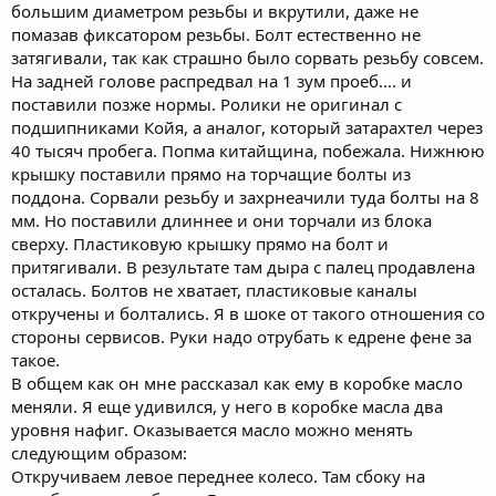
большим диаметром резьбы и вкрутили, даже не
помазав фиксатором резьбы. Болт естественно не
затягивали, так как страшно было сорвать резьбу совсем.
На задней голове распредвал на 1 зум проеб.... и
поставили позже нормы. Ролики не оригинал с
подшипниками Койя, а аналог, который затарахтел через
40 тысяч пробега. Попма китайщина, побежала. Нижнюю
крышку поставили прямо на торчащие болты из
поддона. Сорвали резьбу и захрнеачили туда болты на 8
мм. Но поставили длиннее и они торчали из блока
сверху. Пластиковую крышку прямо на болт и
притягивали. В результате там дыра с палец продавлена
осталась. Болтов не хватает, пластиковые каналы
откручены и болтались. Я в шоке от такого отношения со
стороны сервисов. Руки надо отрубать к едрене фене за
такое.
В общем как он мне рассказал как ему в коробке масло
меняли. Я еще удивился, у него в коробке масла два
уровня нафиг. Оказывается масло можно менять
следующим образом:
Откручиваем левое переднее колесо. Там сбоку на