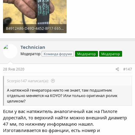
B4912A86-D49D-4452-8F17-E6540B981E20.jpeg
131.5 KB · Просмотры: 410
Technician
Модератор
Команда форума
Модератор
Модератор
28 Янв 2020
#147
Scorpio147 написал(а):
А натяжной генератора никто не знает, там подшипник
отдельно меняется на КОYO? Или только оригинал ролик
целиком?
Если у вас натяжитель аналогичный как на Пилоте
дорестайл, то верхний найти можно внешний диаметр
47 мм, по нижнему информацию нашел.
Изготавливается во франции, есть номер и