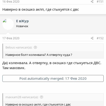
16 Фев 2020
#151
Наверно в окошко акпп, где стыкуется с двс
Е вЖур
Новичок
17 Фев 2020
#152
Belous написал(а):
Наверное болт коленвала? А отвертку куда ?
Да) коленвала. А отвертку, в окошко где стыкуеться ДВС.
Там маховик.
Post automatically merged:
17 Фев 2020
maxxam28 написал(а):
Наверно в окошко акпп, где стыкуется с двс