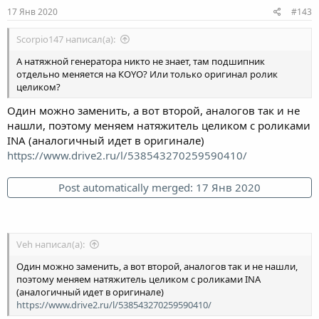
17 Янв 2020
#143
Scorpio147 написал(а):
А натяжной генератора никто не знает, там подшипник
отдельно меняется на КОYO? Или только оригинал ролик
целиком?
Один можно заменить, а вот второй, аналогов так и не
нашли, поэтому меняем натяжитель целиком с роликами
INA (аналогичный идет в оригинале)
https://www.drive2.ru/l/538543270259590410/
Post automatically merged:
17 Янв 2020
Veh написал(а):
Один можно заменить, а вот второй, аналогов так и не нашли,
поэтому меняем натяжитель целиком с роликами INA
(аналогичный идет в оригинале)
https://www.drive2.ru/l/538543270259590410/