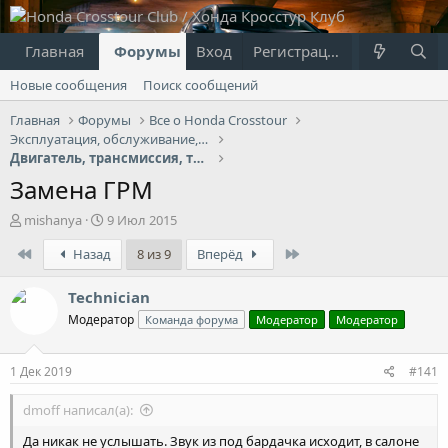
Главная
Форумы
Вход
Что нового?
Регистрация
Пользовател
Новые сообщения
Поиск сообщений
Главная
Форумы
Все о Honda Crosstour
Эксплуатация, обслуживание, ремонт
Двигатель, трансмиссия, топливная система
Замена ГРМ
А
Д
mishanya
9 Июл 2015
в
а
First
Last
Назад
8 из 9
Вперёд
т
т
о
а
р
н
Technician
т
а
Модератор
Команда форума
Модератор
Модератор
е
ч
м
а
ы
л
1 Дек 2019
#141
а
dmoff написал(а):
Да никак не услышать. Звук из под бардачка исходит, в салоне