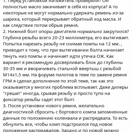
1. Перед установкой натяжитель проверяли? Он
полностью масло закачивает в себя из корпуса? А то
некоторые не могут нормально удержать ремень из-за
шарика, который перекрывает обратный ход масла. И
как следствие потом обрыв ремня.
2. Нижний болт опоры двигателя нормально закрутился?
Глубина резьбы всего 20-23 миллиметра, его вытягивает.
Попытка нарезать резьбу не снимая помпы на 12 мм. ,
приводит к тому, что при вытягивании болта начинает
тянуть низ помпы и начинает идти утечка ОЖ. Как
вариант я рекомендую досверливать блок до глубины
30-35 мм и вворачивать стальной ввертыш с резьбой
М14х1,5 мм. На форуме пилотов в теме по замене ремня
ГРМ я сделал дополнение по этой теме, так как это
оказывается у многих проблема всплывает. Даже дилеры
"грешат" иногда, срывая резьбу и просто тупо на
фиксатор резьбы садят этот болт.
3. После установки нового ремня, желательно
диагностикой сбросить с бортового компа запомненные
данные по положению коленвала и распредвала. То есть
обнулить все, чтобы комп подстроился под новое
положение распредвалов. Заодно и по новой можно