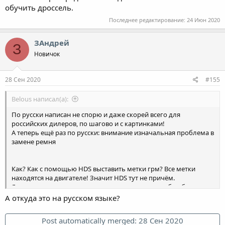
обучить дроссель.
Последнее редактирование:
24 Июн 2020
ЗАндрей
З
Новичок
28 Сен 2020
#155
Belous написал(а):
По русски написан не спорю и даже скорей всего для
российских дилеров, по шагово и с картинками!
А теперь ещё раз по русски: внимание изначальная проблема в
замене ремня
Как? Как с помощью HDS выставить метки грм? Все метки
находятся на двигателе! Значит HDS тут не причём.
Я не знаю что нужно снять при замене ремня чтобы сбить
настройки скр, но даже если это произошло, то опять можно
А откуда это на русском языке?
обойтись без HDS.
Нажав на ссылочку 30 на последней картинке мы перейдём в
Post automatically merged:
28 Сен 2020
обучение скр. И там также четко написано:
Посмотреть