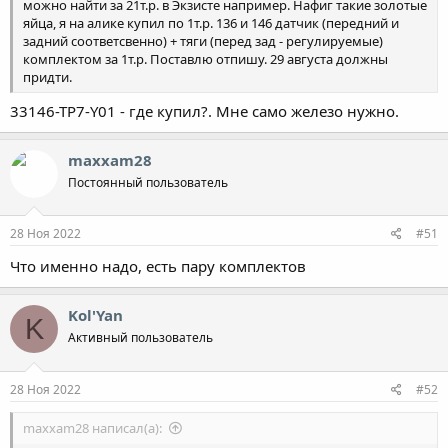
можно найти за 21т.р. в Экзисте например. Нафиг такие золотые
яйца, я на алике купил по 1т.р. 136 и 146 датчик (передний и
задний соответсвенно) + тяги (перед зад - регулируемые)
комплектом за 1т.р. Поставлю отпишу. 29 августа должны
придти.
33146-TP7-Y01 - где купил?. Мне само железо нужно.
maxxam28
Постоянный пользователь
28 Ноя 2022
#51
Что именно надо, есть пару комплектов
Kol'Yan
K
Активный пользователь
28 Ноя 2022
#52
maxxam28 написал(а):