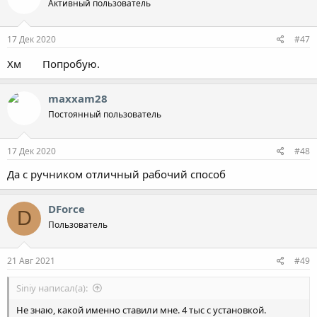
Активный пользователь
и
и
:
17 Дек 2020
#47
Хм
Попробую.
maxxam28
Постоянный пользователь
17 Дек 2020
#48
Да с ручником отличный рабочий способ
DForce
D
Пользователь
21 Авг 2021
#49
Siniy написал(а):
Не знаю, какой именно ставили мне. 4 тыс с установкой.