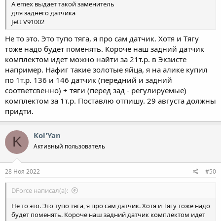
А emex выдает такой заменитель
для заднего датчика
Jett V91002
Не то это. Это тупо тяга, я про сам датчик. Хотя и Тягу
тоже надо будет поменять. Короче наш задний датчик
комплектом идет можно найти за 21т.р. в Экзисте
например. Нафиг такие золотые яйца, я на алике купил
по 1т.р. 136 и 146 датчик (передний и задний
соответсвенно) + тяги (перед зад - регулируемые)
комплектом за 1т.р. Поставлю отпишу. 29 августа должны
придти.
Kol'Yan
K
Активный пользователь
28 Ноя 2022
#50
DForce написал(а):
Не то это. Это тупо тяга, я про сам датчик. Хотя и Тягу тоже надо
будет поменять. Короче наш задний датчик комплектом идет