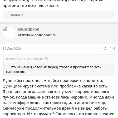
прогонит во всех плоскостях
Р
DIMMER
е
а
к
soundprod
ц
Активный пользователь
и
и
:
16 Дек 2020
#43
maxxam28 написал(а):
.... Это не немец который перед стартом прогонит во всех
плоскостях
Лучше бы прогонял. А то без проверки не понятно,
функционирует система или проблемка какая-то есть.
Я раньше иногда замечал как у меня корректировался
пучок, когда машина становилась неровно. Иногда даже
на светофоре видел как происходило движение фар.
Сейчас уже продолжительное время не видел работы
корректора. И что думать? Сломалось что или последнее