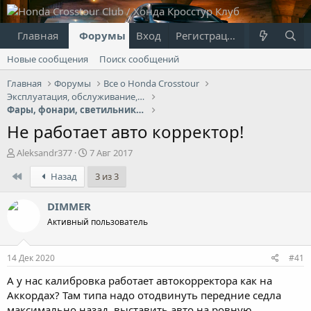
Главная
Форумы
Вход
Что нового?
Регистрация
Пользовател
Новые сообщения
Поиск сообщений
Главная
Форумы
Все о Honda Crosstour
Эксплуатация, обслуживание, ремонт
Фары, фонари, светильники, лампочки
Не работает авто корректор!
А
Д
Aleksandr377
7 Авг 2017
в
а
First
Назад
3 из 3
т
т
о
а
р
н
DIMMER
т
а
Активный пользователь
е
ч
м
а
ы
л
14 Дек 2020
#41
а
А у нас калибровка работает автокорректора как на
Аккордах? Там типа надо отодвинуть передние седла
максимально назад, выставить авто на ровную