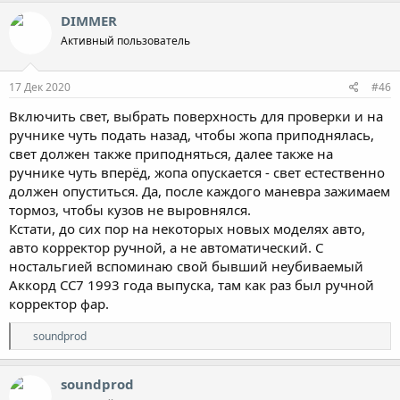
DIMMER
Активный пользователь
17 Дек 2020
#46
Включить свет, выбрать поверхность для проверки и на
ручнике чуть подать назад, чтобы жопа приподнялась,
свет должен также приподняться, далее также на
ручнике чуть вперёд, жопа опускается - свет естественно
должен опуститься. Да, после каждого маневра зажимаем
тормоз, чтобы кузов не выровнялся.
Кстати, до сих пор на некоторых новых моделях авто,
авто корректор ручной, а не автоматический. С
ностальгией вспоминаю свой бывший неубиваемый
Аккорд СС7 1993 года выпуска, там как раз был ручной
корректор фар.
Р
soundprod
е
а
к
soundprod
ц