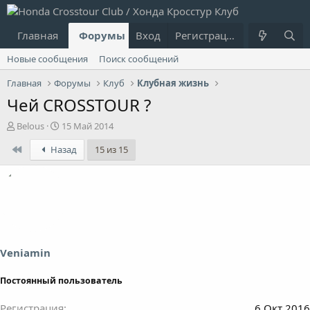
Главная
Форумы
Вход
Что нового?
Регистрация
Пользовател
Новые сообщения
Поиск сообщений
Главная
Форумы
Клуб
Клубная жизнь
Чей CROSSTOUR ?
А
Д
Belous
15 Май 2014
в
а
First
Назад
15 из 15
т
т
о
а
р
н
т
а
е
ч
м
а
ы
л
а
Veniamin
Постоянный пользователь
Регистрация
6 Окт 2016