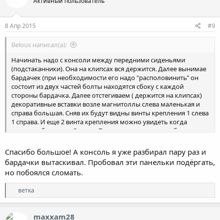
Активный пользователь
8 Апр 2015
#9
Belous написал(а):
Начинать надо с консоли между передними сиденьями
(подстаканники). Она на клипсах вся держится. Далее вынимае
бардачек (при необходимости его надо "располовинить" он
состоит из двух частей болты находятся сбоку с каждой
стороны бардачка. Далее отстегиваем ( держится на клипсах)
декоративные вставки возле магнитоллы слева маленькая и
справа большая. Сняв их будут видны винты крепления 1 слева
1 справа. И еще 2 винта крепления можно увидеть когда
снимется бардачек. Это все. Тянем магнитоллу на себя, она
спокойно выходит. Ну а дальше с этой большой консоли,
магнитолла + климат , откручиваем блок климата.
Спасибо большое! А консоль я уже разбирал пару раз и
бардачки вытаскивал. Пробовал эти панельки подёргать,
но побоялся сломать.
Р
ветка
е
а
к
maxxam28