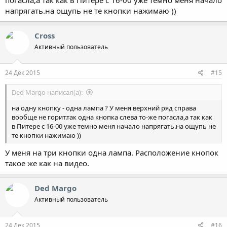
напрягать.на ощупь не те кнопки нажимаю ))
Cross
Активный пользователь
24 Дек 2015
#15
Ded Margo написал(а):
на одну кнопку - одна лампа ? У меня верхний ряд справа
вообще не горит.так одна кнопка слева то-же погасла,а так как
в Питере с 16-00 уже темно меня начало напрягать.на ощупь не
те кнопки нажимаю ))
У меня на три кнопки одна лампа. Расположение кнопок
такое же как на видео.
Ded Margo
Активный пользователь
24 Дек 2015
#16