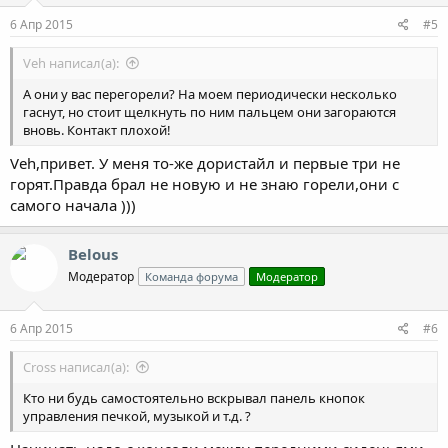
6 Апр 2015
#5
Veh написал(а):
А они у вас перегорели? На моем периодически несколько
гаснут, но стоит щелкнуть по ним пальцем они загораются
вновь. Контакт плохой!
Veh,привет. У меня то-же дористайл и первые три не
горят.Правда брал не новую и не знаю горели,они с
самого начала )))
Belous
Модератор
Команда форума
Модератор
6 Апр 2015
#6
Cross написал(а):
Кто ни будь самостоятельно вскрывал панель кнопок
управления печкой, музыкой и т.д. ?