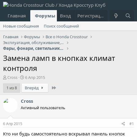
Главная
Форумы
Вход
Что нового?
Регистрация
Пользовател
Новые сообщения
Поиск сообщений
Главная
Форумы
Все о Honda Crosstour
Эксплуатация, обслуживание, ремонт
Фары, фонари, светильники, лампочки
Замена ламп в кнопках климат
контроля
А
Д
Cross
6 Апр 2015
в
а
Last
1 из 8
Вперёд
т
т
о
а
р
н
Cross
т
а
Активный пользователь
е
ч
м
а
ы
л
6 Апр 2015
#1
а
Кто ни будь самостоятельно вскрывал панель кнопок