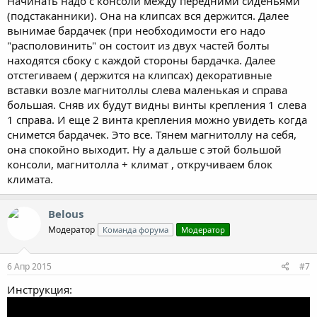
Начинать надо с консоли между передними сиденьями
(подстаканники). Она на клипсах вся держится. Далее
вынимае бардачек (при необходимости его надо
"располовинить" он состоит из двух частей болты
находятся сбоку с каждой стороны бардачка. Далее
отстегиваем ( держится на клипсах) декоративные
вставки возле магнитоллы слева маленькая и справа
большая. Сняв их будут видны винты крепления 1 слева
1 справа. И еще 2 винта крепления можно увидеть когда
снимется бардачек. Это все. Тянем магнитоллу на себя,
она спокойно выходит. Ну а дальше с этой большой
консоли, магнитолла + климат , откручиваем блок
климата.
Belous
Модератор
Команда форума
Модератор
6 Апр 2015
#7
Инструкция: