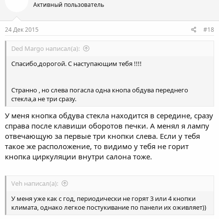
Активный пользователь
24 Дек 2015
#18
Ded Margo написал(а):
Спасибо,дорогой. С наступающим тебя !!!!
Странно , но слева погасла одна кнопа обдува переднего
стекла,а не три сразу.
У меня кнопка обдува стекла находится в середине, сразу
справа после клавиши оборотов печки. А менял я лампу
отвечающую за первые три кнопки слева. Если у тебя
такое же расположение, то видимо у тебя не горит
кнопка циркуляции внутри салона тоже.
Veh написал(а):
У меня уже как с год, периодически не горят 3 или 4 кнопки
климата, однако легкое постукивание по панели их оживляет))