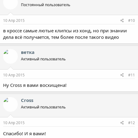
ц
Постоянный пользователь
и
и
:
10 Апр 2015
#10
в кроссе самые лютые клипсы из хонд, но при знании
дела всё получается, тем более после такого видео
ветка
Активный пользователь
10 Апр 2015
#11
Ну Сross я вами восхищена!
Cross
Активный пользователь
10 Апр 2015
#12
Спасибо! И я вами!