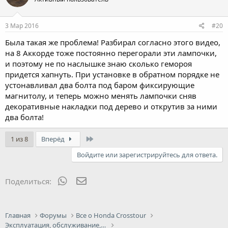
3 Мар 2016
#20
Была такая же проблема! Разбирал согласно этого видео,
на 8 Аккорде тоже постоянно перегорали эти лампочки,
и поэтому не по наслышке знаю сколько гемороя
придется хапнуть. При установке в обратном порядке не
устонавливал два болта под баром фиксирующие
магнитолу, и теперь можно менять лампочки сняв
декоративные накладки под дерево и открутив за ними
два болта!
Last
1 из 8
Вперёд
Войдите или зарегистрируйтесь для ответа.
WhatsApp
Электронная почта
Поделиться:
Главная
Форумы
Все о Honda Crosstour
Эксплуатация, обслуживание, ремонт