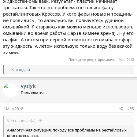
жидкостей-омываек. Результат - пластик начинает
трескаться. Так что это проблема не только фар у
рестайлинговых Кроссов. У кого фары новые и трещины
не появились , то аллилуйя, вы пользуетесь удачной
омывайкой. Я стараюсь как можно меньше использовать
омывайки во время работы фар (в зимнее время) . Ну его
на фиг! А потом при первой возможности смываю с фар
эту жидкость. А летом использую только воду без всякой
химии.
Последнее редактирование:
1 Мар 2018
Р
Карандаш
е
а
к
vyslyk
ц
Пользователь
и
и
:
1 Мар 2018
#55
Veh написал(а):
Аналогичная ситуация, походу все проблемы на рестайловых
кроссах вылазят.