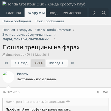
Главная
Форумы
Вход
Что нового?
Регистрация
Пользовател
Новые сообщения
Поиск сообщений
Главная
Форумы
Все о Honda Crosstour
Эксплуатация, обслуживание, ремонт
Фары, фонари, светильники, лампочки
Пошли трещины на фарах
А
Д
Дядя Федор
11 Мар 2016
в
а
First
Last
Назад
3 из 4
Вперёд
т
т
о
а
р
н
Россъ
т
а
Постоянный пользователь
е
ч
м
а
ы
л
16 Окт 2016
#41
а
Димитрон Благочестивый написал(а):
Профоам! А не профан как ранее писали..