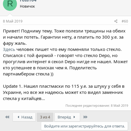
R
Новичок
8 Май 2019
#60
Привет! Подниму тему. Тоже полезли трещины на обеих
и начали потеть. Гарантии нету, а платить по 300 у.е. за
фару жаль.
Здесь
человек пишет что ему поменяли только стекло.
Списался с той фирмой - говорят что стекло Depo, но
прогуглив интернет я секол Depo нигде не нашел. Может
кто успешнее в поисках чем я. Поделитесть
партнамбером стекла ))
Update 1. Нашел пластмаски по 115 у.е. за штуку у себя в
Украине, но все же надеюсь может кто видел заменник
стекла у китайцев...
Последнее редактирование:
8 Май 2019
First
Last
Назад
3 из 4
Вперёд
Войдите или зарегистрируйтесь для ответа.