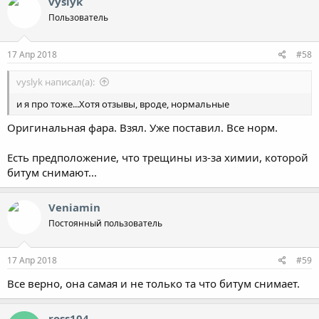
vyslyk
ц
Пользователь
и
и
:
17 Апр 2018
#58
vyslyk написал(а):
и я про тоже...Хотя отзывы, вроде, нормальные
Оригинальная фара. Взял. Уже поставил. Все норм.
Есть предположение, что трещины из-за химии, которой
битум снимают...
Veniamin
Постоянный пользователь
17 Апр 2018
#59
Все верно, она самая и не только та что битум снимает.
ross104