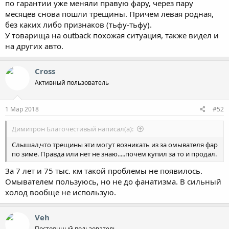
по гарантии уже меняли правую фару, через пару
месяцев снова пошли трещины. Причем левая родная,
без каких либо признаков (тьфу-тьфу).
У товарища на outback похожая ситуация, также видел и
на других авто.
Cross
Активный пользователь
1 Мар 2018
#52
Димитрон Благочестивый написал(а):
Слышал,что трещины эти могут возникать из за омывателя фар
по зиме. Правда или нет не знаю.....почем купил за то и продал.
За 7 лет и 75 тыс. км такой проблемы не появилось.
Омывателем пользуюсь, но не до фанатизма. В сильный
холод вообще не использую.
Veh
Постоянный пользователь