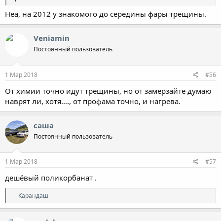
Неа, на 2012 у знакомого до середины фары трещины.
Veniamin
Постоянный пользователь
1 Мар 2018
#56
От химии точно идут трещины, но от замерзайте думаю
наврят ли, хотя...., от профама точно, и нагрева.
саша
Постоянный пользователь
1 Мар 2018
#57
дешёвый поликорбанат .
Р
Карандаш
е
а
к