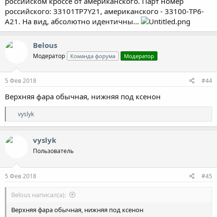
российском кроссе от американского. Парт номер
российского: 33101TP7Y21, американского - 33100-TP6-
A21. На вид, абсолютно идентичны...
Belous
Модератор
Команда форума
Модератор
5 Фев 2018
#44
Верхняя фара обычная, нижняя под ксенон
Р
vyslyk
е
а
к
vyslyk
ц
Пользователь
и
и
:
5 Фев 2018
#45
Belous написал(а):
Верхняя фара обычная, нижняя под ксенон