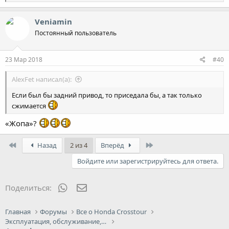
е
а
к
Veniamin
ц
Постоянный пользователь
и
и
:
23 Мар 2018
#40
AlexFet написал(а):
Если был бы задний привод, то приседала бы, а так только
сжимается
«Жопа»?
First
Last
Назад
2 из 4
Вперёд
Войдите или зарегистрируйтесь для ответа.
WhatsApp
Электронная почта
Поделиться:
Главная
Форумы
Все о Honda Crosstour
Эксплуатация, обслуживание, ремонт