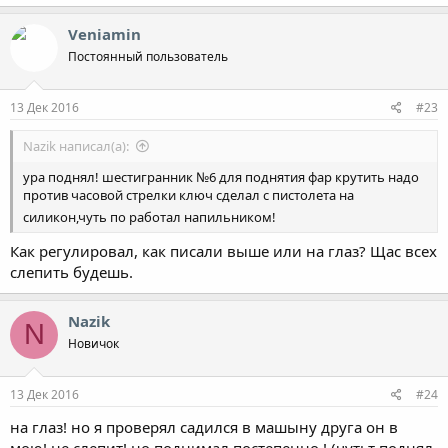
35.5 KB · Просмотры: 1,044
1.2 MB · Просмотры: 1,079
Veniamin
Постоянный пользователь
13 Дек 2016
#23
Nazik написал(а):
ура поднял! шестигранник №6 для поднятия фар крутить надо
против часовой стрелки ключ сделал с пистолета на
силикон,чуть по работал напильником!
Как регулировал, как писали выше или на глаз? Щас всех
слепить будешь.
Nazik
N
Новичок
13 Дек 2016
#24
на глаз! но я проверял садился в машыну друга он в