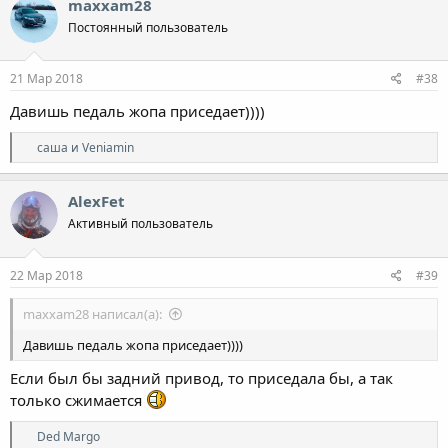
maxxam28
Постоянный пользователь
21 Мар 2018
#38
Давишь педаль жопа приседает))))
Р
саша
и
Veniamin
е
а
к
AlexFet
ц
Активный пользователь
и
и
:
22 Мар 2018
#39
maxxam28 написал(а):
Давишь педаль жопа приседает))))
Если был бы задний привод, то приседала бы, а так
только сжимается
Р
Ded Margo