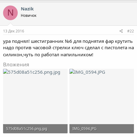
Nazik
N
Новичок
13 Дек 2016
#22
ура поднял! шестигранник №6 для поднятия фар крутить
надо против часовой стрелки ключ сделал с пистолета на
силикон,чуть по работал напильником!
Вложения
575d08a51c256.png.jpg
IMG_0594.JPG