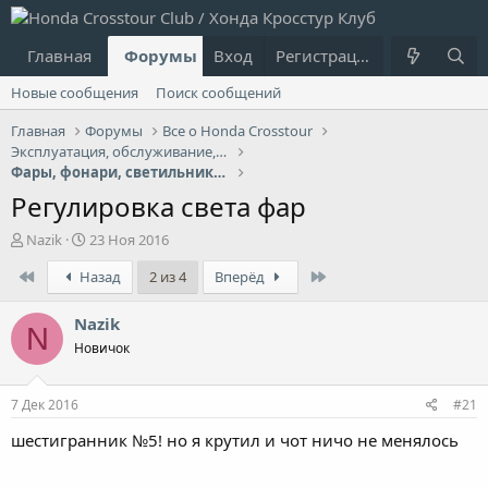
Главная
Форумы
Вход
Что нового?
Регистрация
Пользовател
Новые сообщения
Поиск сообщений
Главная
Форумы
Все о Honda Crosstour
Эксплуатация, обслуживание, ремонт
Фары, фонари, светильники, лампочки
Регулировка света фар
А
Д
Nazik
23 Ноя 2016
в
а
First
Last
Назад
2 из 4
Вперёд
т
т
о
а
р
н
Nazik
N
т
а
Новичок
е
ч
м
а
ы
л
7 Дек 2016
#21
а
шестигранник №5! но я крутил и чот ничо не менялось