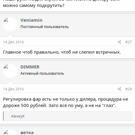
можно самому подкрутить?
Veniamin
Постоянный пользователь
14 Дек 2016
#27
Главное чтоб правильно, чтоб не слепил встречных.
DIMMER
Активный пользователь
14 Дек 2016
#28
Регулировка фар есть не только у дилера, процедура не
дороже 500 рублей. Зато всё по уму, а не на "глаз".
Р
AlexeyK
е
а
к
ветка
ц