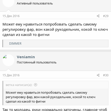
Активный пользователь
и
и
:
15 Дек 2016
#29
Может ему нравиться попробовать сделать самому
регулировку фар, вон какой рукодельник, кокой то ключ
сделал из какой то фигни
Р
DIMMER
е
а
к
Veniamin
ц
Постоянный пользователь
и
и
:
15 Дек 2016
#30
ветка написал(а):
Может ему нравиться попробовать сделать самому
регулировку фар, вон какой рукодельник, кокой то ключ
сделал из какой то фигни
Так то молодец, руки нормально заточены, главное чтоб