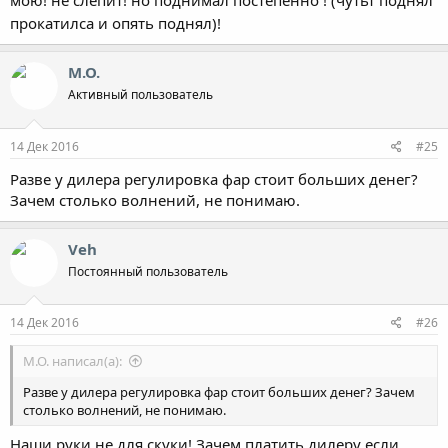
мою! не слепит! но поднимал постепенно ! (чутьт поднял
прокатилса и опять поднял)!
М.О.
Активный пользователь
14 Дек 2016
#25
Разве у дилера регулировка фар стоит больших денег?
Зачем столько волнений, не понимаю.
Veh
Постоянный пользователь
14 Дек 2016
#26
М.О. написал(а):
Разве у дилера регулировка фар стоит больших денег? Зачем
столько волнений, не понимаю.
Наши руки не для скуки! Зачем платить дилеру если