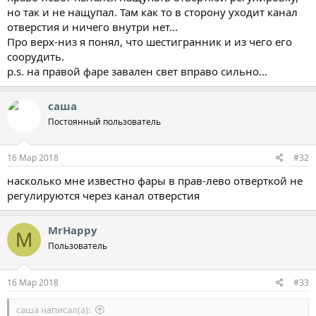
но так и не нащупал. Там как то в сторону уходит канал
отверстия и ничего внутри нет...
Про верх-низ я понял, что шестигранник и из чего его
соорудить.
p.s. на правой фаре завален свет вправо сильно...
саша
Постоянный пользователь
16 Мар 2018
#32
насколько мне известно фары в прав-лево отверткой не
регулируются через канал отверстия
MrHappy
M
Пользователь
16 Мар 2018
#33
саша написал(а):