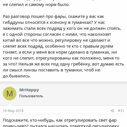
не слепил и самому норм было.
Раз разговор пошел про фары, скажите у вас как
гибддуны относятся к ксенону в туманках? У нас
зажимать стали всех подряд у кого он не должен стоять,
я с одной стороны согласен с ними, что наколхозят
китай во все что можно, регулировку не сделают и
слепят всех подряд, особенно те кто с правым рулём
гоняет, а если у меня все норм сделано в туманках, ни
кого не слепит, отрегулированы как положено, меня то
за что? Нельзя же всех под одну гребёнку, вот думаю есть
ли смысл линзы поставить в туманки, чтоб не
до.бывались.
MrHappy
M
Пользователь
16 Мар 2018
#31
Подскажите, кто-нибудь, как отрегулировать свет фар
право-лево? пытался нащупать отверткой регулировку,