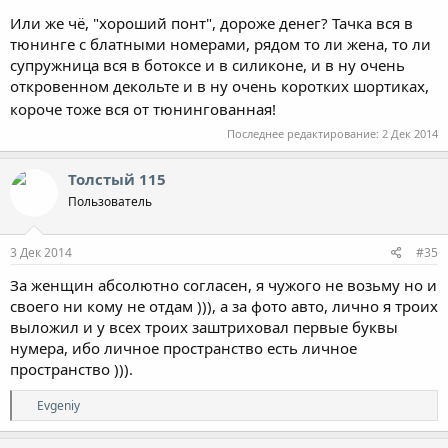
Или же чё, "хороший понт", дороже денег? Тачка вся в
тюнинге с блатными номерами, рядом то ли жена, то ли
супружница вся в ботоксе и в силиконе, и в ну очень
откровенном декольте и в ну очень коротких шортиках,
короче тоже вся от тюнингованная!
Последнее редактирование:
2 Дек 2014
Толстый 115
Пользователь
3 Дек 2014
#35
За женщин абсолютно согласен, я чужого не возьму но и
своего ни кому не отдам ))), а за фото авто, лично я троих
выложил и у всех троих заштриховал первые буквы
нумера, ибо личное пространство есть личное
пространство ))).
Р
Evgeniy
е
а