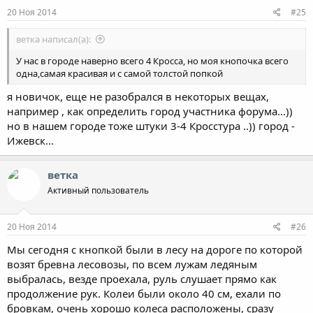
20 Ноя 2014
#25
ветка написал(а):
У нас в городе наверно всего 4 Кросса, но моя кнопочка всего
одна,самая красивая и с самой толстой попкой
я новичок, еще не разобрался в некоторых вещах,
например , как определить город участника форума...))
но в нашем городе тоже штуки 3-4 Кросстура ..)) город -
Ижевск...
ветка
Активный пользователь
20 Ноя 2014
#26
Мы сегодня с кнопкой были в лесу на дороге по которой
возят бревна лесовозы, по всем лужам ледяным
выбралась, везде проехала, руль слушает прямо как
продолжение рук. Колеи были около 40 см, ехали по
бровкам, очень хорошо колеса расположены, сразу