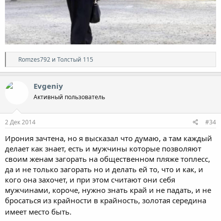
Р
Romzes792
и
Толстый 115
е
а
к
Evgeniy
ц
Активный пользователь
и
и
:
2 Дек 2014
#34
Ирония зачтена, но я высказал что думаю, а там каждый
делает как знает, есть и мужчины которые позволяют
своим женам загорать на общественном пляже топлесс,
да и не только загорать но и делать ей то, что и как, и
кого она захочет, и при этом считают они себя
мужчинами, короче, нужно знать край и не падать, и не
бросаться из крайности в крайность, золотая середина
имеет место быть.