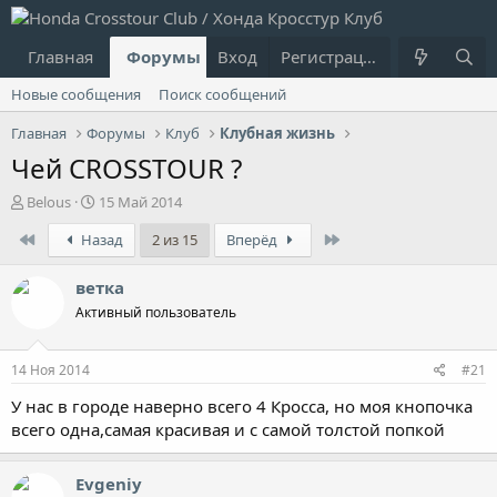
Главная
Форумы
Вход
Что нового?
Регистрация
Пользовател
Новые сообщения
Поиск сообщений
Главная
Форумы
Клуб
Клубная жизнь
Чей CROSSTOUR ?
А
Д
Belous
15 Май 2014
в
а
First
Last
Назад
2 из 15
Вперёд
т
т
о
а
р
н
ветка
т
а
Активный пользователь
е
ч
м
а
ы
л
14 Ноя 2014
#21
а
У нас в городе наверно всего 4 Кросса, но моя кнопочка
всего одна,самая красивая и с самой толстой попкой
Evgeniy