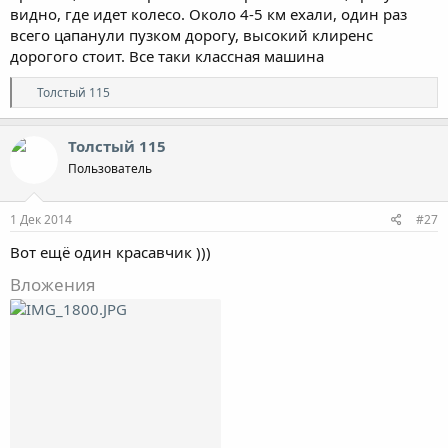
видно, где идет колесо. Около 4-5 км ехали, один раз
всего цапанули пузком дорогу, высокий клиренс
дорогого стоит. Все таки классная машина
Р
Толстый 115
е
а
к
Толстый 115
ц
Пользователь
и
и
:
1 Дек 2014
#27
Вот ещё один красавчик )))
Вложения