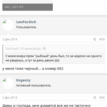
IMG_1801.JPG
93.6 KB · Просмотры: 575
LeoPardich
Пользователь
2 Дек 2014
#29
Толстый 115 написал(а):
У меня вчера прям "рыбный" день был, то за неделю ни одного
не увидишь, а тут за день двоих )))))
у меня тоже черный... а номер 082
Evgeniy
Активный пользователь
2 Дек 2014
#30
Дамы и господа, мне думается всё же не тактично