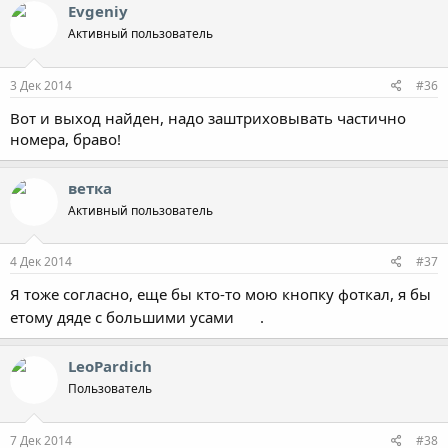
к
Evgeniy
ц
Активный пользователь
и
и
:
3 Дек 2014
#36
Вот и выход найден, надо заштриховывать частично
номера, браво!
ветка
Активный пользователь
4 Дек 2014
#37
Я тоже согласно, еще бы кто-то мою кнопку фоткал, я бы
етому дяде с большими усами
.
LeoPardich
Пользователь
7 Дек 2014
#38