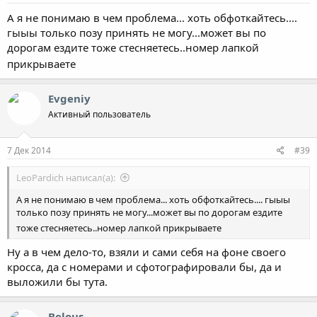
А я не понимаю в чем проблема... хоть обфоткайтесь....
гыыы только позу принять не могу...может вы по
дорогам ездите тоже стесняетесь..номер лапкой
прикрываете
Evgeniy
Активный пользователь
7 Дек 2014
#39
LeoPardich написал(а):
А я не понимаю в чем проблема... хоть обфоткайтесь.... гыыы
только позу принять не могу...может вы по дорогам ездите
тоже стесняетесь..номер лапкой прикрываете
Ну а в чем дело-то, взяли и сами себя на фоне своего
кросса, да с номерами и сфотографировали бы, да и
выложили бы тута.
Belous