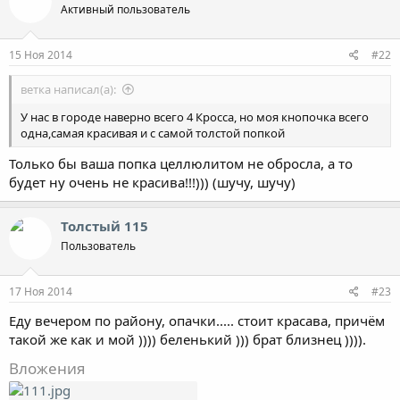
Активный пользователь
15 Ноя 2014
#22
ветка написал(а):
У нас в городе наверно всего 4 Кросса, но моя кнопочка всего
одна,самая красивая и с самой толстой попкой
Только бы ваша попка целлюлитом не обросла, а то
будет ну очень не красива!!!))) (шучу, шучу)
Толстый 115
Пользователь
17 Ноя 2014
#23
Еду вечером по району, опачки..... стоит красава, причём
такой же как и мой )))) беленький ))) брат близнец )))).
Вложения