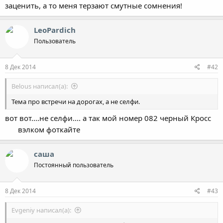
заценить, а то меня терзают смутные сомнения!
LeoPardich
Пользователь
8 Дек 2014
#42
Belous написал(а):
Тема про встречи на дорогах, а не селфи.
вот вот....не селфи.... а так мой номер 082 черный Кросс
вэлком фоткайте
саша
Постоянный пользователь
8 Дек 2014
#43
Evgeniy написал(а):