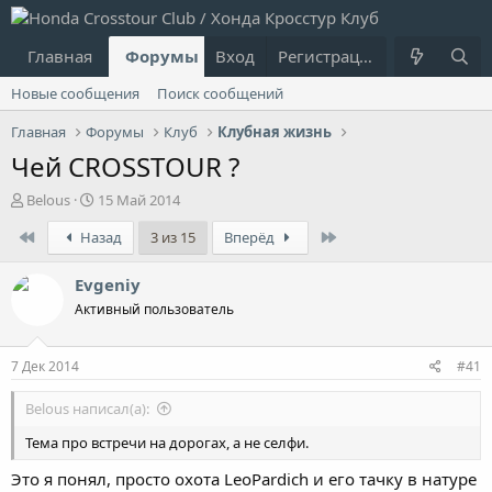
Главная
Форумы
Вход
Что нового?
Регистрация
Пользовател
Новые сообщения
Поиск сообщений
Главная
Форумы
Клуб
Клубная жизнь
Чей CROSSTOUR ?
А
Д
Belous
15 Май 2014
в
а
First
Last
Назад
3 из 15
Вперёд
т
т
о
а
р
н
Evgeniy
т
а
Активный пользователь
е
ч
м
а
ы
л
7 Дек 2014
#41
а
Belous написал(а):
Тема про встречи на дорогах, а не селфи.
Это я понял, просто охота LeoPardich и его тачку в натуре