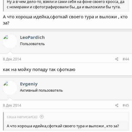
Ну а в чем дело-то, взяли и сами себя на фоне своего кросса, да
с номерами и сфотографировали бы, да и выложили бы тута.
А что хороша идейка,сфоткай своего тура и выложи , кто
за?
LeoPardich
Пользователь
8 Дек 2014
#44
как на мойку попаду так сфоткаю
Evgeniy
Активный пользователь
8 Дек 2014
#45
саша написал(а):
А что хороша идейка,сфоткай своего тура и выложи , кто за?