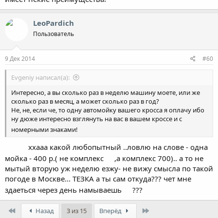
LeoPardich
Пользователь
9 Дек 2014
#60
Evgeniy написал(а):
Интересно, а вы сколько раз в неделю машину моете, или же
сколько раз в месяц, а может сколько раз в год?
Не, не, если че, то одну автомойку вашего кросса я оплачу ибо
ну дюже интересно взглянуть на вас в вашем кроссе и с
номерными знаками!
ххааа какой любопытный ..ловлю на слове - одна
мойка - 400 р.( не комплекс
,а комплекс 700).. а то не
мытый вторую уж неделю езжу- не вижу смысла по такой
погоде в Москве... ТЕЗКА а ты сам откуда??? чет мне
здаеться через день намываешь
???
First
Last
Назад
3 из 15
Вперёд