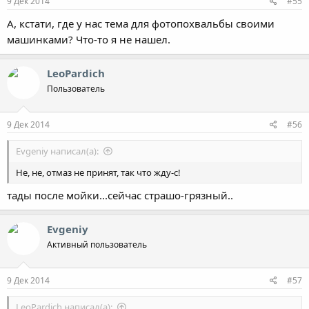
9 Дек 2014
#55
А, кстати, где у нас тема для фотопохвальбы своими
машинками? Что-то я не нашел.
LeoPardich
Пользователь
9 Дек 2014
#56
Evgeniy написал(а):
Не, не, отмаз не принят, так что жду-с!
тады после мойки...сейчас страшо-грязный..
Evgeniy
Активный пользователь
9 Дек 2014
#57
LeoPardich написал(а):