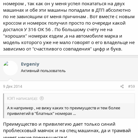
номером , так как он у меня успел покататься на двух
машинах и обе эти машины попадали в ДТП абсолютно
по не зависящим от меня причинам . Вот вместе с новым
кроссом и номерок получил просто по очереди какой
достался У 316 ОК 56 . По большому счёту не на
"хороших" номерах ездим ,а на автомобиле марка и
модель которого уже не мало говорят о его владельце не
зависимо от "счастливого совпадения" цифр и букв.
Evgeniy
Активный пользователь
9 Дек 2014
#59
КЭП написал(а):
А я например , не вижу каких то преимуществ и тем более
привилегий в "блатных" номерах ...
Преимущество и привилегию дает только синий
проблесковый маячок и на спец машинах, да и трамвай
имеет некие преимущества!