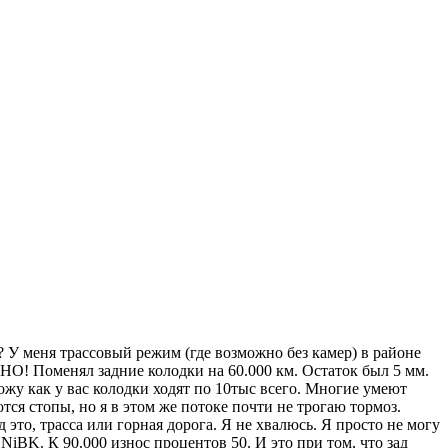
? У меня трассовый режим (где возможно без камер) в районе
. НО! Поменял задние колодки на 60.000 км. Остаток был 5 мм.
ожу как у вас колодки ходят по 10тыс всего. Многие умеют
ся стопы, но я в этом же потоке почти не трогаю тормоз.
это, трасса или горная дорога. Я не хвалюсь. Я просто не могу
 NiBK. К 90.000 износ процентов 50. И это при том, что зад