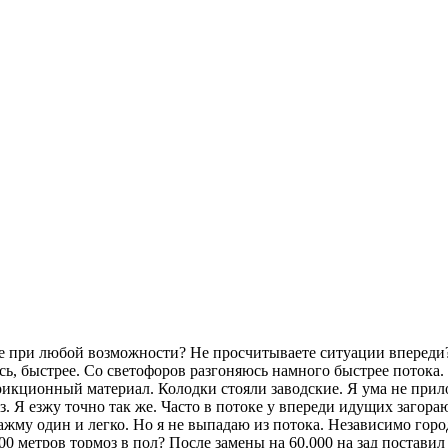
зите при любой возможности? Не просчитываете ситуации впереди
аюсь, быстрее. Со светофоров разгоняюсь намного быстрее потока
фрикционный материал. Колодки стояли заводские. Я ума не прил
Я езжу точно так же. Часто в потоке у впереди идущих загорают
ажму один и легко. Но я не выпадаю из потока. Независимо город 
100 метров тормоз в пол? После замены на 60.000 на зад поставил