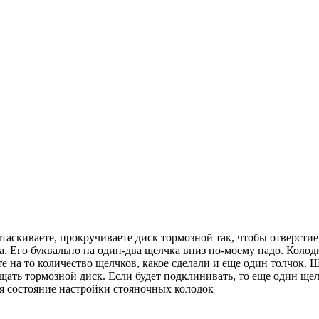
ытаскиваете, прокручиваете диск тормозной так, чтобы отверсти
. Его буквально на один-два щелчка вниз по-моему надо. Колодки
те на то количество щелчков, какое сделали и еще один толчок. 
ащать тормозной диск. Если будет подклинивать, то еще один щел
я состояние настройки стояночных колодок