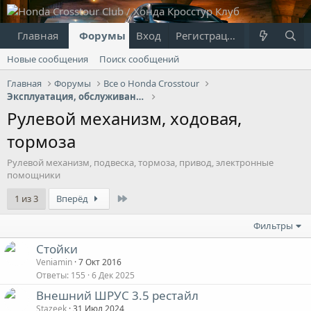
Главная
Форумы
Вход
Что нового?
Регистрация
Пользовател
Новые сообщения
Поиск сообщений
Главная
Форумы
Все о Honda Crosstour
Эксплуатация, обслуживание, ремонт
Рулевой механизм, ходовая,
тормоза
Рулевой механизм, подвеска, тормоза, привод, электронные
помощники
Last
1 из 3
Вперёд
Фильтры
Стойки
Veniamin
7 Окт 2016
Ответы
155
6 Дек 2025
Внешний ШРУС 3.5 рестайл
Stazeek
31 Июл 2024