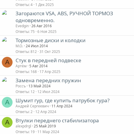
Ответы
4
1 Дек 2025
Загораются VSA, ABS, РУЧНОЙ ТОРМОЗ
одновременно.
Evedgin
26 Авг 2016
Ответы
75
6 Ноя 2025
Тормозные диски и колодки
М.О.
24 Июл 2014
Ответы
812
31 Окт 2025
Стук в передней подвеске
А
Артём
5 Авг 2014
Ответы
168
17 Апр 2025
Замена передних пружин
Россъ
13 Май 2024
Ответы
12
12 Июл 2024
Шумит гур, где купить патрубок гура?
А
Андрей Сергеевич
11 Апр 2024
Ответы
2
12 Апр 2024
Втулки переднего стабилизатора
A
alexpdrgl
25 Май 2019
Ответы
19
11 Мар 2024