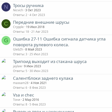
Тросы ручника
N
Nicvich
3 Окт 2023
Ответы
2
4 Окт 2023
Передние внешние шрусы
C
Crypple
19 Июл 2018
Ответы
18
21 Авг 2023
Ошибка 27-11 Ошибка сигнала датчика угла
G
поворота рулевого колеса.
GlebZh
8 Май 2023
Ответы
3
25 Июл 2023
Трипоид выходит из стакана шруса
jaylaw
9 Июн 2023
Ответы
5
30 Июн 2023
Салентблоки заднего кулака
maxxam28
4 Ноя 2021
Ответы
6
8 Фев 2023
Vsa и chec
Тони
2 Мар 2016
Ответы
8
5 Фев 2023
Рулевые тяги и наконечники