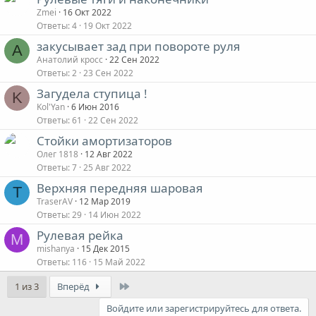
Zmei
16 Окт 2022
Ответы
4
19 Окт 2022
закусывает зад при повороте руля
А
Анатолий кросс
22 Сен 2022
Ответы
2
23 Сен 2022
Загудела ступица !
K
Kol'Yan
6 Июн 2016
Ответы
61
22 Сен 2022
Стойки амортизаторов
Олег 1818
12 Авг 2022
Ответы
7
25 Авг 2022
Верхняя передняя шаровая
T
TraserAV
12 Мар 2019
Ответы
29
14 Июн 2022
Рулевая рейка
M
mishanya
15 Дек 2015
Ответы
116
15 Май 2022
Last
1 из 3
Вперёд
Войдите или зарегистрируйтесь для ответа.